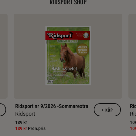
RIDSPORT SHOP
Ridsport nr 9/2026 -Sommarextra
Ri
+
KÖP
Ridsport
Ri
139 kr
109
139 kr
Pren.pris
10