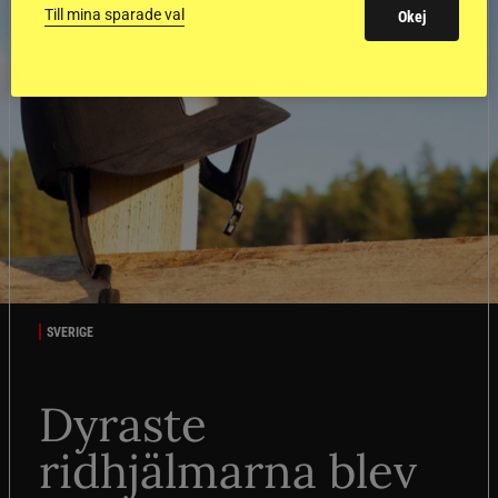
Till mina sparade val
Okej
SVERIGE
Dyraste
ridhjälmarna blev