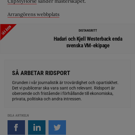
ClipMyHorse
sänder mästerskapet.
Arrangörens webbplats
LÄS ÄVEN
DISTANSRITT
Hadari och Kjell Westerback enda
svenska VM-ekipage
SÅ ARBETAR RIDSPORT
Grunden i vår journalistik är trovärdighet och opartiskhet.
Det vi publicerar ska vara sant och relevant. Ridsport är
oberoende och fristående i förhållande till ekonomiska,
privata, politiska och andra intressen.
DELA ARTIKELN