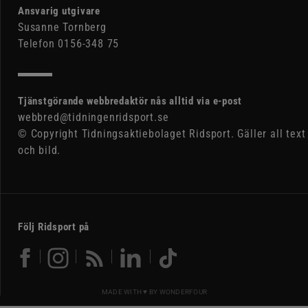
Ansvarig utgivare
Susanne Tornberg
Telefon 0156-348 75
Tjänstgörande webbredaktör nås alltid via e-post
webbred@tidningenridsport.se
© Copyright Tidningsaktiebolaget Ridsport. Gäller all text
och bild.
Följ Ridsport på
MADE WITH ♥ BY
WONDERFOUR