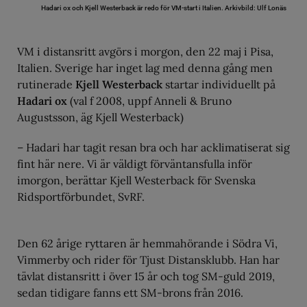
Hadari ox och Kjell Westerback är redo för VM-start i Italien.
Arkivbild: Ulf Lonäs
VM i distansritt avgörs i morgon, den 22 maj i Pisa,
Italien. Sverige har inget lag med denna gång men
rutinerade
Kjell Westerback
startar individuellt på
Hadari ox
(val f 2008, uppf Anneli & Bruno
Augustsson, äg Kjell Westerback)
– Hadari har tagit resan bra och har acklimatiserat sig
fint här nere. Vi är väldigt förväntansfulla inför
imorgon, berättar Kjell Westerback för Svenska
Ridsportförbundet, SvRF.
Den 62 årige ryttaren är hemmahörande i Södra Vi,
Vimmerby och rider för Tjust Distansklubb. Han har
tävlat distansritt i över 15 år och tog SM-guld 2019,
sedan tidigare fanns ett SM-brons från 2016.