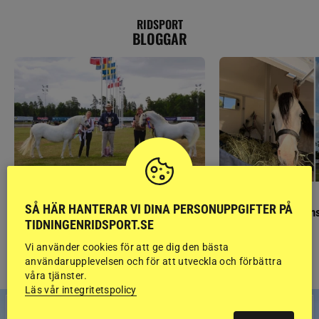
RIDSPORT
BLOGGAR
GÄSTBLOGGEN
GÄSTBLOGGEN
SÅ HÄR HANTERAR VI DINA PERSONUPPGIFTER PÅ
Finaldag med jubileumsutställning
Så gick det på helgens
TIDNINGENRIDSPORT.SE
Vi använder cookies för att ge dig den bästa
användarupplevelsen och för att utveckla och förbättra
våra tjänster.
Läs vår integritetspolicy