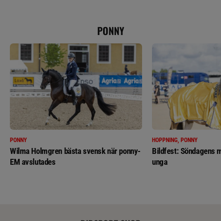
PONNY
PONNY
HOPPNING, PONNY
Wilma Holmgren bästa svensk när ponny-
Bildfest: Söndagens m
EM avslutades
unga