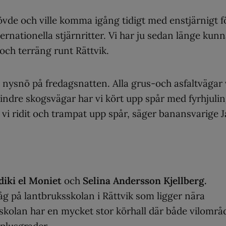
hövde och ville komma igång tidigt med enstjärnigt f
ternationella stjärnritter. Vi har ju sedan länge kunn
ch terräng runt Rättvik.
nysnö på fredagsnatten. Alla grus-och asfaltvägar 
ndre skogsvägar har vi kört upp spår med fyrhjulin
 vi ridit och trampat upp spår, säger banansvarige 
iki el Moniet
och
Selina Andersson Kjellberg.
g på lantbruksskolan i Rättvik som ligger nära
skolan har en mycket stor körhall där både vilområ