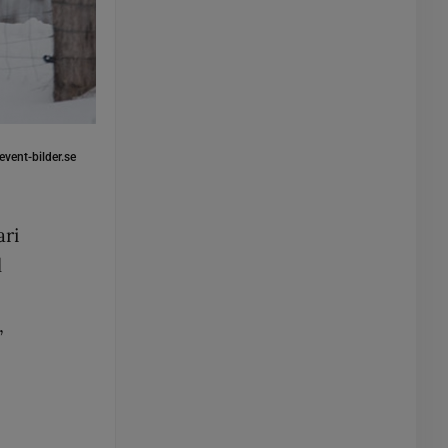
event-bilder.se
ari
l
,