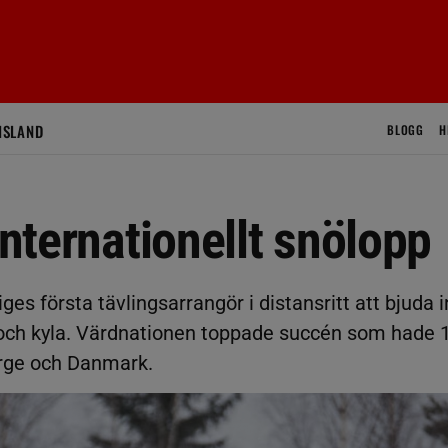
ISLAND
BLOGG
H
internationellt snölopp
iges första tävlingsarrangör i distansritt att bjuda i
snö och kyla. Värdnationen toppade succén som hade 
orge och Danmark.