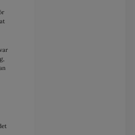
ör
at
var
g,
Jan
det