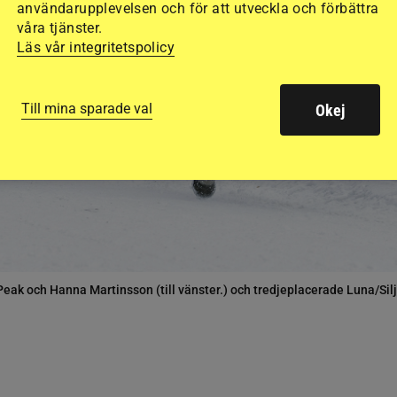
användarupplevelsen och för att utveckla och förbättra
våra tjänster.
Läs vår integritetspolicy
Till mina sparade val
Okej
Peak och Hanna Martinsson (till vänster.) och tredjeplacerade Luna/Sil