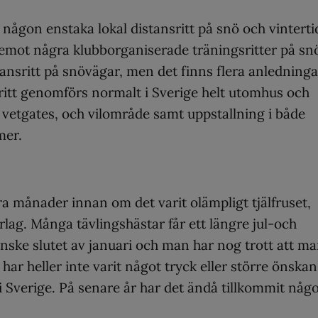
någon enstaka lokal distansritt på snö och vintertid
emot några klubborganiserade träningsritter på sn
stansritt på snövägar, men det finns flera anledninga
ansritt genomförs normalt i Sverige helt utomhus och
 vetgates, och vilområde samt uppstallning i både
mer.
a månader innan om det varit olämpligt tjälfruset,
rlag. Många tävlingshästar får ett längre jul-och
kanske slutet av januari och man har nog trott att m
t har heller inte varit något tryck eller större önskan
i Sverige. På senare år har det ändå tillkommit någ