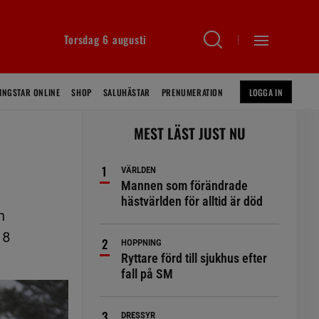
Torsdag 6 augusti
INGSTAR ONLINE
SHOP
SALUHÄSTAR
PRENUMERATION
LOGGA IN
MEST LÄST JUST NU
VÄRLDEN
Mannen som förändrade
hästvärlden för alltid är död
n
18
HOPPNING
Ryttare förd till sjukhus efter
fall på SM
DRESSYR