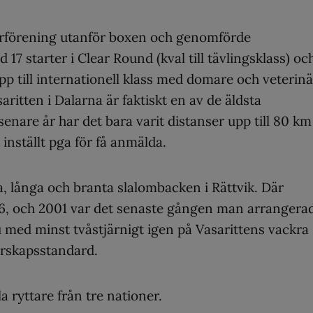
tarförening utanför boxen och genomförde
17 starter i Clear Round (kval till tävlingsklass) oc
 upp till internationell klass med domare och veterin
ritten i Dalarna är faktiskt en av de äldsta
enare år har det bara varit distanser upp till 80 km
t inställt pga för få anmälda.
a, långa och branta slalombacken i Rättvik. Där
96, och 2001 var det senaste gången man arrangera
med minst tvåstjärnigt igen på Vasarittens vackra
rskapsstandard.
a ryttare från tre nationer.