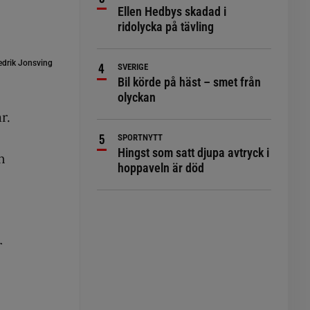
Ellen Hedbys skadad i
ridolycka på tävling
edrik Jonsving
SVERIGE
Bil körde på häst – smet från
olyckan
r.
SPORTNYTT
Hingst som satt djupa avtryck i
n
hoppaveln är död
r