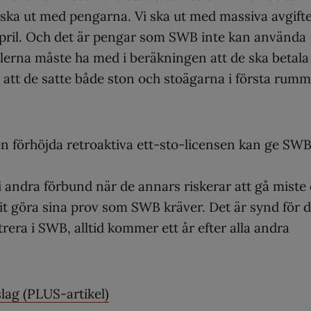
m ska ut med pengarna. Vi ska ut med massiva avgifte
april. Och det är pengar som SWB inte kan använda
lerna måste ha med i beräkningen att de ska betala
att de satte både ston och stoägarna i första rumm
en förhöjda retroaktiva ett-sto-licensen kan ge SW
 andra förbund när de annars riskerar att gå miste
t göra sina prov som SWB kräver. Det är synd för d
trera i SWB, alltid kommer ett år efter alla andra
lag (PLUS-artikel)