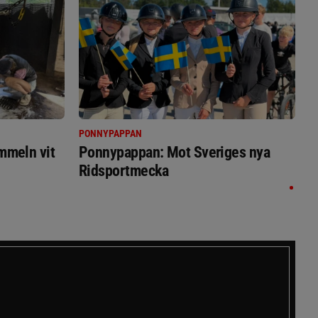
PONNYPAPPAN
immeln vit
Ponnypappan: Mot Sveriges nya
Ridsportmecka