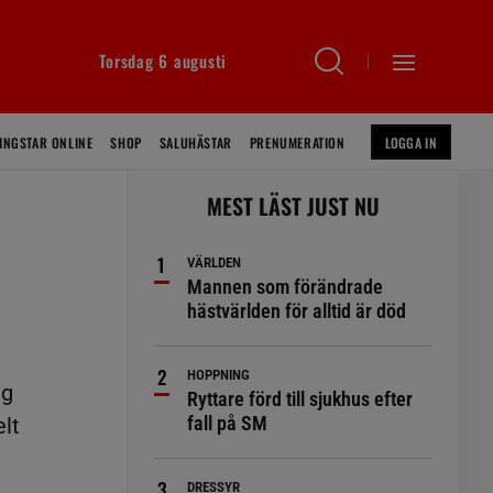
Torsdag 6 augusti
INGSTAR ONLINE
SHOP
SALUHÄSTAR
PRENUMERATION
LOGGA IN
MEST LÄST JUST NU
VÄRLDEN
Mannen som förändrade
hästvärlden för alltid är död
HOPPNING
ag
Ryttare förd till sjukhus efter
fall på SM
lt
DRESSYR