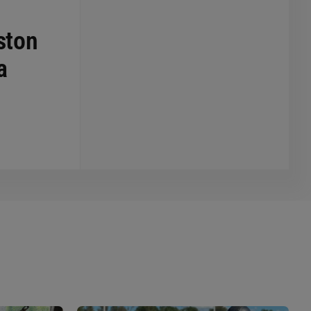
ston
a