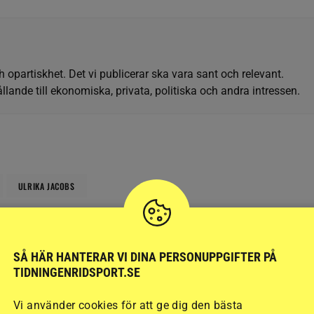
h opartiskhet. Det vi publicerar ska vara sant och relevant.
llande till ekonomiska, privata, politiska och andra intressen.
ULRIKA JACOBS
SÅ HÄR HANTERAR VI DINA PERSONUPPGIFTER PÅ
TIDNINGENRIDSPORT.SE
SENAST
PUBLIC
Vi använder cookies för att ge dig den bästa
TER
AVELSNYHETER