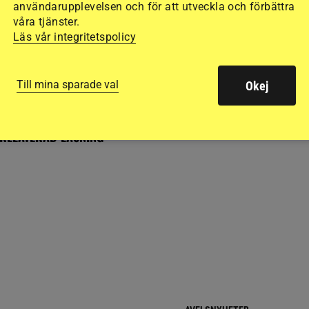
vsvinnare behåller
Stark start för bästa svenska
användarupplevelsen och för att utveckla och förbättra
bland stoägare
ekipaget i UVM
våra tjänster.
Läs vår integritetspolicy
17 timmar
Till mina sparade val
Okej
RELATERAD LÄSNING