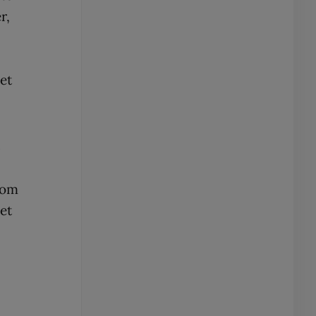
r,
et
B
 om
et