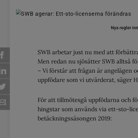
Nya regler in
SWB arbetar just nu med att förbättra
Men redan nu sjösätter SWB alltså fö
– Vi förstår att frågan är angelägen oc
uppfödare som vi utvärderat, säger H
För att tillmötesgå uppfödarna och för
hingstar som används via ett-sto-lic
betäckningssäsongen 2019: