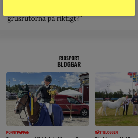
KRÖNIKA
Björn Svensson: ”Finns de hatade
grusrutorna på riktigt?”
RIDSPORT
BLOGGAR
PONNYPAPPAN
GÄSTBLOGGEN