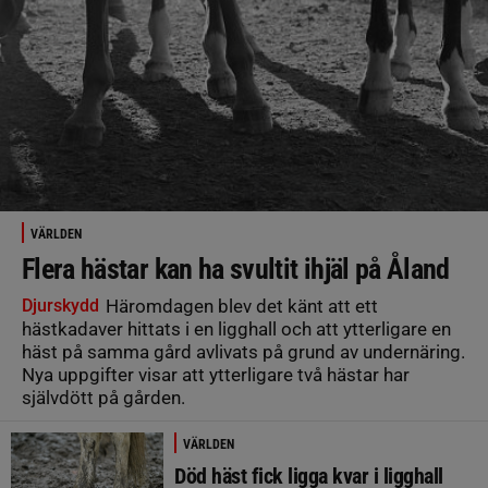
VÄRLDEN
Flera hästar kan ha svultit ihjäl på Åland
Djurskydd
Häromdagen blev det känt att ett
hästkadaver hittats i en ligghall och att ytterligare en
häst på samma gård avlivats på grund av undernäring.
Nya uppgifter visar att ytterligare två hästar har
självdött på gården.
VÄRLDEN
Död häst fick ligga kvar i ligghall