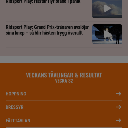
Ridsport Play: Hästar flyr brand i panik
Ridsport Play: Grand Prix-tränaren avslöjar
sina knep – så blir hästen trygg överallt
VECKANS TÄVLINGAR & RESULTAT
VECKA 32
HOPPNING
DRESSYR
FÄLTTÄVLAN