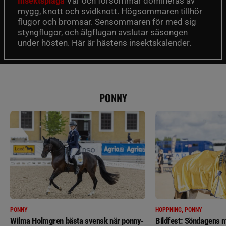
Vår och försommar domineras av
Insektsplåga
mygg, knott och svidknott. Högsommaren tillhör
flugor och bromsar. Sensommaren för med sig
styngflugor, och älgflugan avslutar säsongen
under hösten. Här är hästens insektskalender.
PONNY
PONNY
HOPPNING, PONNY
Wilma Holmgren bästa svensk när ponny-
Bildfest: Söndagens m