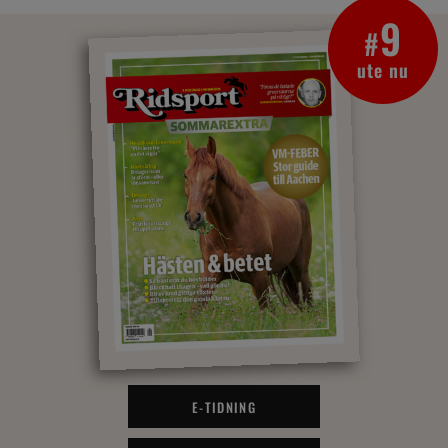
9
#
ute nu
E-TIDNING