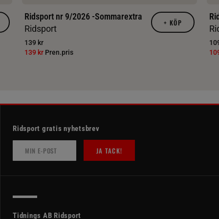
Ridsport nr 9/2026 -Sommarextra
Ri
+
KÖP
Ridsport
Ri
139 kr
109
139 kr
Pren.pris
10
Ridsport gratis nyhetsbrev
JA TACK!
Tidnings AB Ridsport