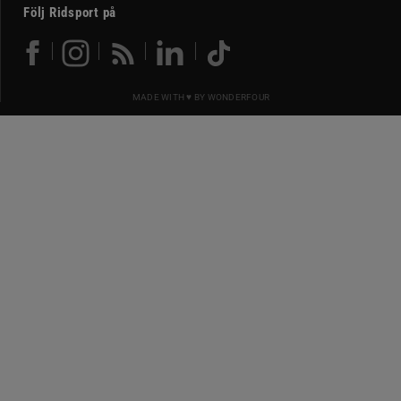
Följ Ridsport på
MADE WITH ♥ BY
WONDERFOUR