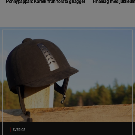
Ponnypappan: Kärlek från första gnägget
Finaldag med jubileum
SVERIGE