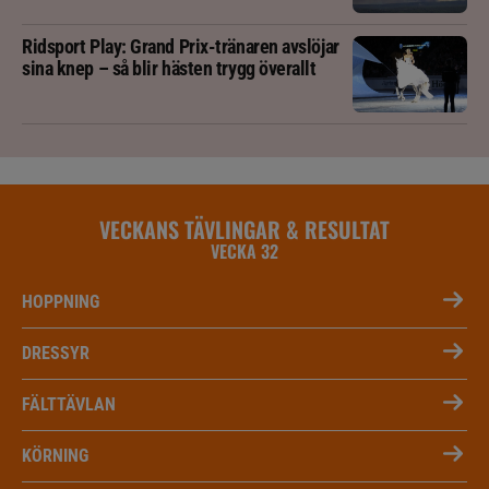
Ridsport Play: Grand Prix-tränaren avslöjar
sina knep – så blir hästen trygg överallt
VECKANS TÄVLINGAR & RESULTAT
VECKA 32
HOPPNING
DRESSYR
FÄLTTÄVLAN
KÖRNING