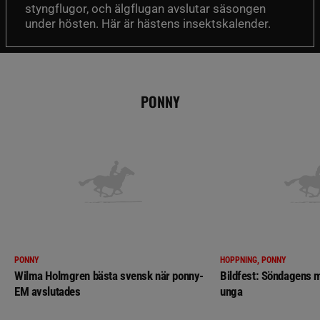
styngflugor, och älgflugan avslutar säsongen
under hösten. Här är hästens insektskalender.
PONNY
PONNY
HOPPNING, PONNY
Wilma Holmgren bästa svensk när ponny-
Bildfest: Söndagens m
EM avslutades
unga