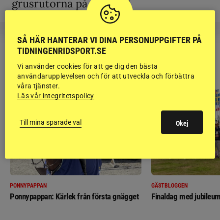
grusrutorna på riktigt?”
SÅ HÄR HANTERAR VI DINA PERSONUPPGIFTER PÅ
TIDNINGENRIDSPORT.SE
RIDSPORT
Vi använder cookies för att ge dig den bästa
BLOGGAR
användarupplevelsen och för att utveckla och förbättra
våra tjänster.
Läs vår integritetspolicy
Till mina sparade val
Okej
PONNYPAPPAN
GÄSTBLOGGEN
Ponnypappan: Kärlek från första gnägget
Finaldag med jubileum