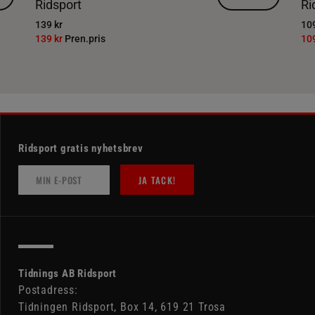
Ridsport
Ri
139 kr
109
139 kr
Pren.pris
10
Ridsport gratis nyhetsbrev
JA TACK!
Tidnings AB Ridsport
Postadress:
Tidningen Ridsport, Box 14, 619 21 Trosa