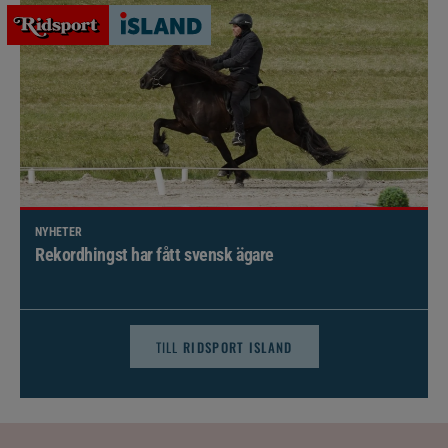
NYHETER
Brett politiskt stöd för förändringar i djursjukvården –
häst kan omfattas
TILL
RIDSPORT ISLAND