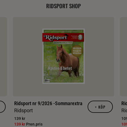
RIDSPORT SHOP
Ridsport nr 9/2026 -Sommarextra
Ri
+
KÖP
Ridsport
Ri
139 kr
109
139 kr
Pren.pris
10