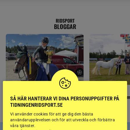
RIDSPORT
BLOGGAR
PONNYPAPPAN
GÄSTBLOGGEN
Ponnypappan: Kärlek från första gnägget
Finaldag med jubileum
SÅ HÄR HANTERAR VI DINA PERSONUPPGIFTER PÅ
TIDNINGENRIDSPORT.SE
Vi använder cookies för att ge dig den bästa
användarupplevelsen och för att utveckla och förbättra
våra tjänster.