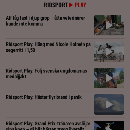
RIDSPORT
PLAY
Alf låg fast i djup grop – åtta veterinärer
kunde inte komma
Ridsport Play: Häng med Nicole Holmén på
segerritt i 1,50
Ridsport Play: Följ svenska ungdomarnas
medaljjakt
Ridsport Play: Hästar flyr brand i panik
Ridsport Play: Grand Prix-tränaren avslöjar
sina knep – så blir hästen trygg överallt