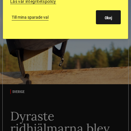
Läs vår integritetspolicy
Till mina sparade val
Okej
SVERIGE
Dyraste
ridhjälmarna blev