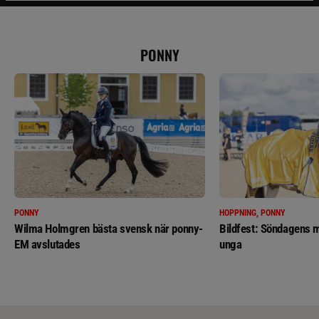
PONNY
PONNY
HOPPNING, PONNY
Wilma Holmgren bästa svensk när ponny-
Bildfest: Söndagens m
EM avslutades
unga