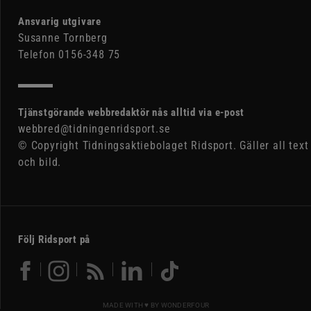
Ansvarig utgivare
Susanne Tornberg
Telefon 0156-348 75
Tjänstgörande webbredaktör nås alltid via e-post
webbred@tidningenridsport.se
© Copyright Tidningsaktiebolaget Ridsport. Gäller all text
och bild.
Följ Ridsport på
MADE WITH ♥ BY
WONDERFOUR