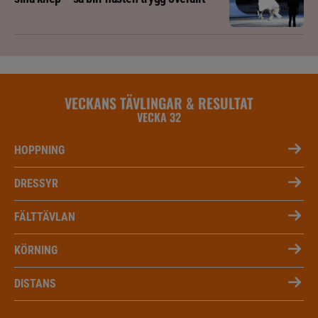
VECKANS TÄVLINGAR & RESULTAT
VECKA 32
HOPPNING
DRESSYR
FÄLTTÄVLAN
KÖRNING
DISTANS