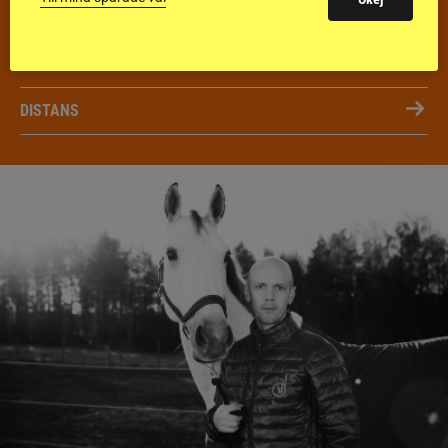
FÄLTTÄVLAN
KÖRNING
DISTANS