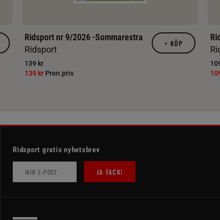
Ridsport nr 9/2026 -Sommarextra
Ri
+
KÖP
Ridsport
Ri
139 kr
109
139 kr
Pren.pris
10
Ridsport gratis nyhetsbrev
JA TACK!