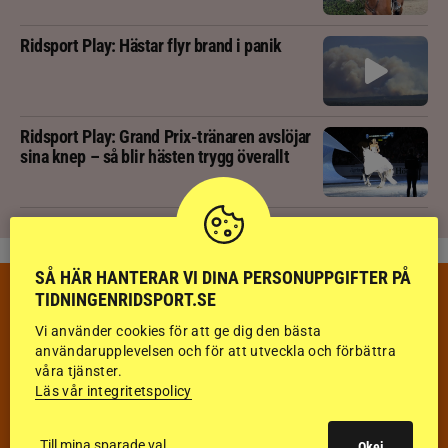
Ridsport Play: Hästar flyr brand i panik
Ridsport Play: Grand Prix-tränaren avslöjar
sina knep – så blir hästen trygg överallt
SÅ HÄR HANTERAR VI DINA PERSONUPPGIFTER PÅ
VECKANS TÄVLINGAR & RESULTAT
TIDNINGENRIDSPORT.SE
VECKA 32
Vi använder cookies för att ge dig den bästa
användarupplevelsen och för att utveckla och förbättra
HOPPNING
våra tjänster.
Läs vår integritetspolicy
DRESSYR
Till mina sparade val
Okej