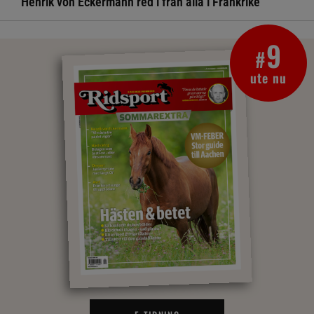
Henrik von Eckermann red i från alla i Frankrike
9
#
ute nu