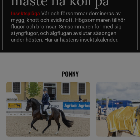
måste ha koll på
Vår och försommar domineras av
Insektsplåga
mygg, knott och svidknott. Högsommaren tillhör
flugor och bromsar. Sensommaren för med sig
styngflugor, och älgflugan avslutar säsongen
under hösten. Här är hästens insektskalender.
PONNY