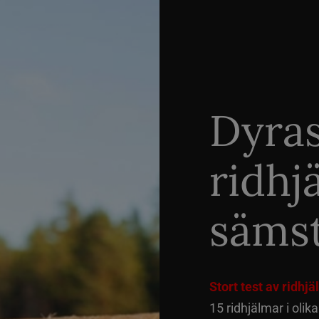
Dyra
ridhj
sämst
Stort test av ridhj
15 ridhjälmar i olik