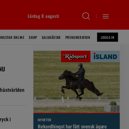
Lördag 8 augusti
INGSTAR ONLINE
SHOP
SALUHÄSTAR
PRENUMERATION
LOGGA IN
 NU
hästvärlden
ryck i
NYHETER
Brett politiskt stöd för förändringar i