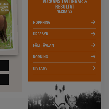
VECKANS TÄVLINGAR &
RESULTAT
VECKA 32
HOPPNING
DRESSYR
FÄLTTÄVLAN
KÖRNING
DISTANS