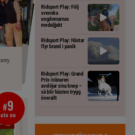
Ridsport Play: Följ
svenska
ungdomarnas
medaljjakt
Ridsport Play: Hästar
flyr brand i panik
PLAY
RT
 Prix-tränaren
 häst blivit
ta om fång
r är allt
gorm
onty
g överallt
Ridsport Play: Grand
Prix-tränaren
avslöjar sina knep –
så blir hästen trygg
överallt
9
#
ute nu