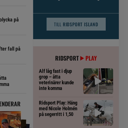
djursjukvården – häst kan omfattas
olycka på
TILL
RIDSPORT ISLAND
ter fall på
RIDSPORT
PLAY
Alf låg fast i djup
grop – åtta
åtta
veterinärer kunde
komma
inte komma
ENDERAR
Ridsport Play: Häng
med Nicole Holmén
på segerritt i 1,50