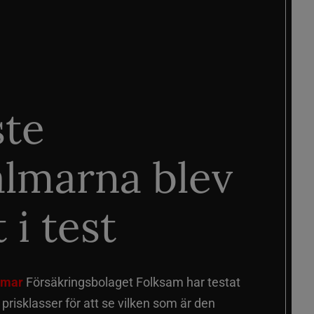
ste
älmarna blev
 i test
älmar
Försäkringsbolaget Folksam har testat
a prisklasser för att se vilken som är den