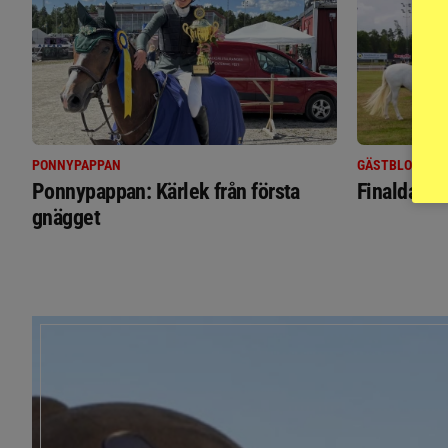
PONNYPAPPAN
GÄSTBLOGGEN
Ponnypappan: Kärlek från första
Finaldag m
gnägget