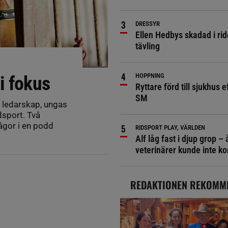
DRESSYR
Ellen Hedbys skadad i rid
tävling
HOPPNING
i fokus
Ryttare förd till sjukhus ef
SM
 ledarskap, ungas
idsport. Två
ågor i en podd
RIDSPORT PLAY, VÄRLDEN
Alf låg fast i djup grop – 
veterinärer kunde inte 
REDAKTIONEN REKOMM