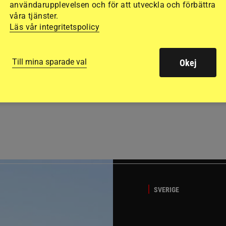
användarupplevelsen och för att utveckla och förbättra
våra tjänster.
Läs vår integritetspolicy
Till mina sparade val
Okej
GÄSTBLOGGEN
ed jubileumsutställning
Så gick det på helgens ut
SVERIGE