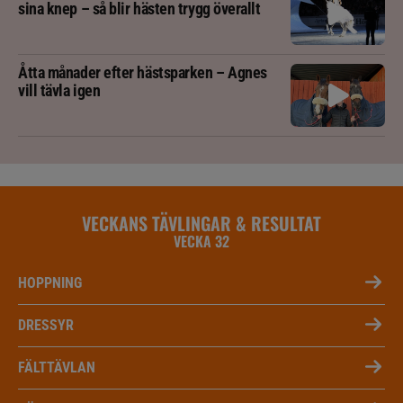
sina knep – så blir hästen trygg överallt
Åtta månader efter hästsparken – Agnes
vill tävla igen
VECKANS TÄVLINGAR & RESULTAT
VECKA 32
HOPPNING
DRESSYR
FÄLTTÄVLAN