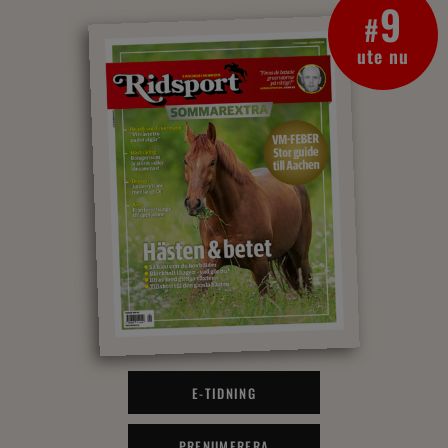
9
#
ute nu
E-TIDNING
PRENUMERERA