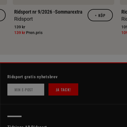
Ridsport nr 9/2026 -Sommarextra
Ri
+
KÖP
Ridsport
Ri
139 kr
109
139 kr
Pren.pris
10
Ridsport gratis nyhetsbrev
JA TACK!