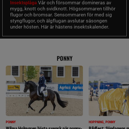
Vår och försommar domineras av
Insektsplåga
mygg, knott och svidknott. Högsommaren tillhör
flugor och bromsar. Sensommaren för med sig
styngflugor, och älgflugan avslutar säsongen
under hösten. Här är hästens insektskalender.
PONNY
PONNY
HOPPNING, PONNY
Wilma Holmgren bästa svensk när ponny-
Bildfest: Söndagens m