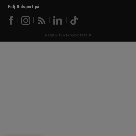
Följ Ridsport på
MADE WITH ♥ BY
WONDERFOUR