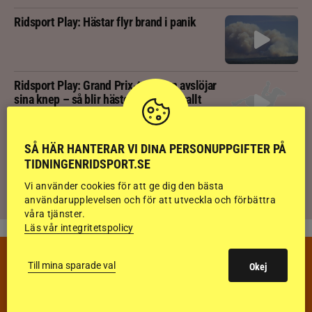
Ridsport Play: Hästar flyr brand i panik
Ridsport Play: Grand Prix-tränaren avslöjar
sina knep – så blir hästen trygg överallt
Åtta månader efter hästsparken – Agnes
SÅ HÄR HANTERAR VI DINA PERSONUPPGIFTER PÅ
vill tävla igen
TIDNINGENRIDSPORT.SE
Vi använder cookies för att ge dig den bästa
användarupplevelsen och för att utveckla och förbättra
våra tjänster.
Läs vår integritetspolicy
VECKANS TÄVLINGAR & RESULTAT
Till mina sparade val
Okej
VECKA 32
HOPPNING