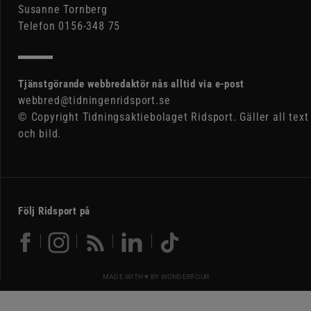
Susanne Tornberg
Telefon 0156-348 75
Tjänstgörande webbredaktör nås alltid via e-post
webbred@tidningenridsport.se
© Copyright Tidningsaktiebolaget Ridsport. Gäller all text
och bild.
Följ Ridsport på
MADE WITH ♥ BY
WONDERFOUR