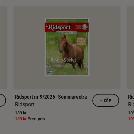
Ridsport nr 9/2026 -Sommarextra
Ri
+
KÖP
Ridsport
Ri
139 kr
109
139 kr
Pren.pris
10