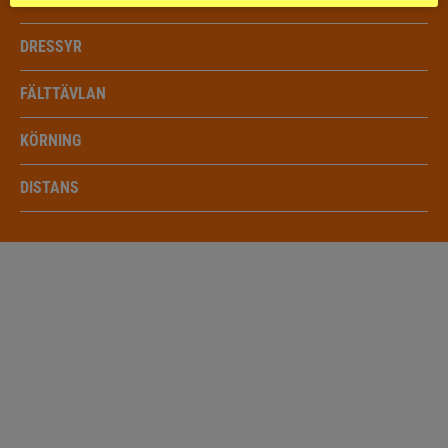
DRESSYR
FÄLTTÄVLAN
KÖRNING
DISTANS