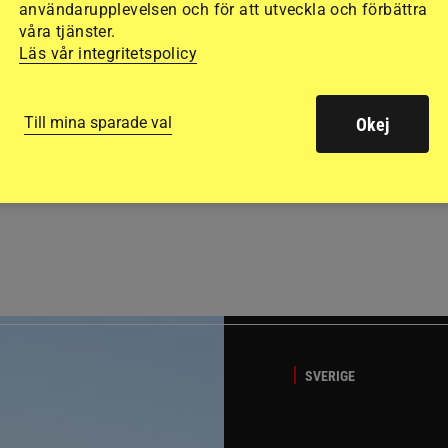
användarupplevelsen och för att utveckla och förbättra
våra tjänster.
Läs vår integritetspolicy
Till mina sparade val
Okej
GÄSTBLOGGEN
ed jubileumsutställning
Så gick det på helgens ut
SVERIGE