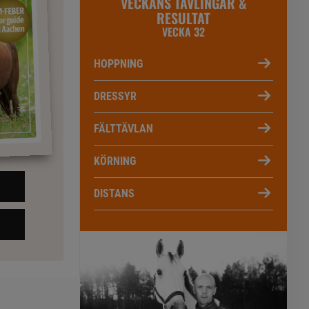
VECKANS TÄVLINGAR &
RESULTAT
VECKA 32
HOPPNING
DRESSYR
FÄLTTÄVLAN
KÖRNING
DISTANS