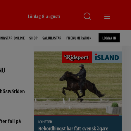
Lördag 8 augusti
INGSTAR ONLINE
SHOP
SALUHÄSTAR
PRENUMERATION
LOGGA IN
 NU
hästvärlden
ter fall på
NYHETER
Brett politiskt stöd för förändringar i