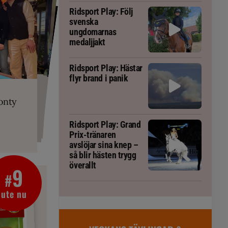
Ridsport Play: Följ
svenska
ungdomarnas
medaljjakt
Ridsport Play: Hästar
flyr brand i panik
PLAY
RT
 Prix-tränaren
 häst blivit
ta om fång
r är allt
gorm
onty
g överallt
Ridsport Play: Grand
Prix-tränaren
avslöjar sina knep –
så blir hästen trygg
överallt
9
#
ute nu