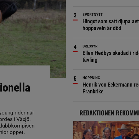
SPORTNYTT
Hingst som satt djupa avt
hoppaveln är död
DRESSYR
Ellen Hedbys skadad i rid
tävling
HOPPNING
ionella
Henrik von Eckermann red 
Frankrike
REDAKTIONEN REKOMM
young rider när
ordes i Växjö.
e klubbkompisen
niorloppet.