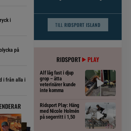
djursjukvården – häst kan omfattas
ryck i
TILL
RIDSPORT ISLAND
olycka på
RIDSPORT
PLAY
Alf låg fast i djup
grop – åtta
i från alla i
veterinärer kunde
inte komma
ENDERAR
Ridsport Play: Häng
med Nicole Holmén
på segerritt i 1,50