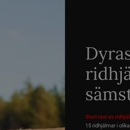
Dyra
ridhj
sämst
Stort test av ridhj
15 ridhjälmar i olik