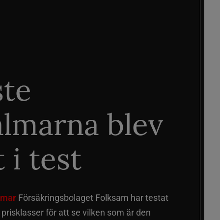
ste
älmarna blev
 i test
älmar
Försäkringsbolaget Folksam har testat
a prisklasser för att se vilken som är den