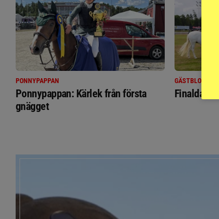
PONNYPAPPAN
GÄSTBLOGGEN
Ponnypappan: Kärlek från första
Finaldag m
gnägget