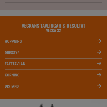
VECKANS TÄVLINGAR & RESULTAT
VECKA 32
HOPPNING
DRESSYR
FÄLTTÄVLAN
KÖRNING
DISTANS