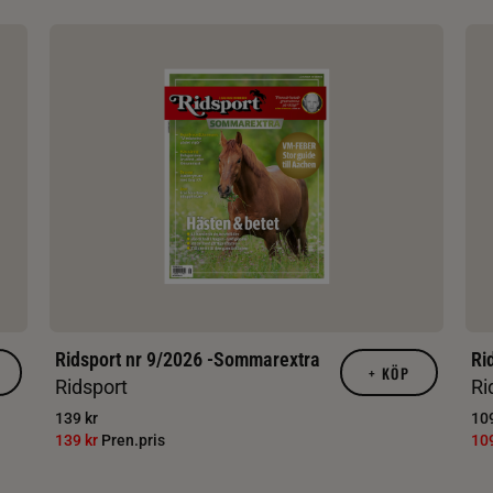
Ridsport nr 9/2026 -Sommarextra
Ri
+
KÖP
Ridsport
Ri
139 kr
109
139 kr
Pren.pris
10