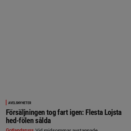
AVELSNYHETER
Försäljningen tog fart igen: Flesta Lojsta
hed-fölen sålda
Gotlandsruss
Vid midsommar avstannade