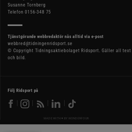
Susanne Tornberg
Telefon 0156-348 75
Tjänstgörande webbredaktör nås alltid via e-post
webbred@tidningenridsport.se
© Copyright Tidningsaktiebolaget Ridsport. Gäller all text
och bild.
Följ Ridsport på
MADE WITH ♥ BY
WONDERFOUR