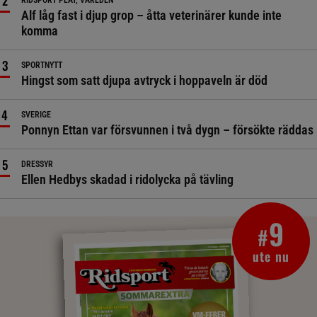
RIDSPORT PLAY, VÄRLDEN
Alf låg fast i djup grop – åtta veterinärer kunde inte
komma
SPORTNYTT
Hingst som satt djupa avtryck i hoppaveln är död
SVERIGE
Ponnyn Ettan var försvunnen i två dygn – försökte räddas
DRESSYR
Ellen Hedbys skadad i ridolycka på tävling
9
#
ute nu