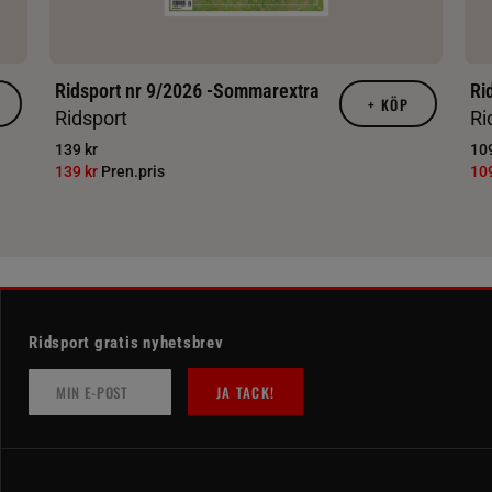
Ridsport nr 9/2026 -Sommarextra
Ri
+
KÖP
Ridsport
Ri
139 kr
109
139 kr
Pren.pris
10
Ridsport gratis nyhetsbrev
JA TACK!