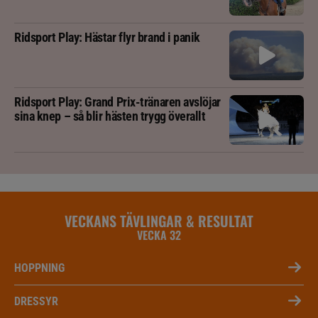
Ridsport Play: Hästar flyr brand i panik
Ridsport Play: Grand Prix-tränaren avslöjar
sina knep – så blir hästen trygg överallt
VECKANS TÄVLINGAR & RESULTAT
VECKA 32
HOPPNING
DRESSYR