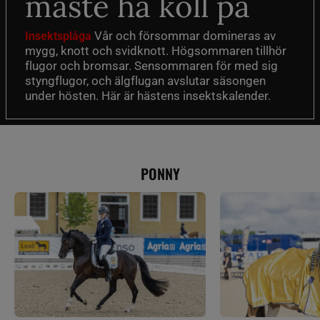
måste ha koll på
Vår och försommar domineras av
Insektsplåga
mygg, knott och svidknott. Högsommaren tillhör
flugor och bromsar. Sensommaren för med sig
styngflugor, och älgflugan avslutar säsongen
under hösten. Här är hästens insektskalender.
PONNY