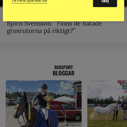
Till mina sparade val
Okej
KRÖNIKA
Björn Svensson: ”Finns de hatade
grusrutorna på riktigt?”
RIDSPORT
BLOGGAR