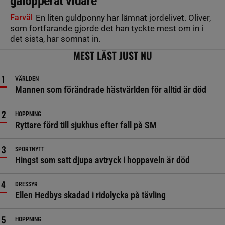
galopperat vidare
Farväl
En liten guldponny har lämnat jordelivet. Oliver,
som fortfarande gjorde det han tyckte mest om in i
det sista, har somnat in.
MEST LÄST JUST NU
VÄRLDEN
Mannen som förändrade hästvärlden för alltid är död
HOPPNING
Ryttare förd till sjukhus efter fall på SM
SPORTNYTT
Hingst som satt djupa avtryck i hoppaveln är död
DRESSYR
Ellen Hedbys skadad i ridolycka på tävling
HOPPNING