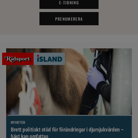
E-TIDNING
PRENUMERERA
NYHETER
Brett politiskt stöd för förändringar i djursjukvården –
häst kan omfattas