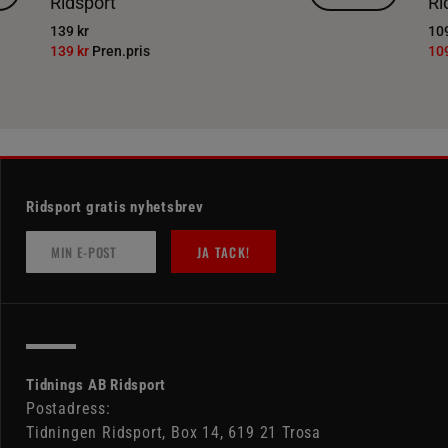
Ridsport
Ri
139 kr
109
139 kr
Pren.pris
10
Ridsport gratis nyhetsbrev
JA TACK!
Tidnings AB Ridsport
Postadress:
Tidningen Ridsport, Box 14, 619 21 Trosa