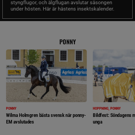
styngflugor, och älgflugan avslutar säsongen
under hösten. Här är hästens insektskalender.
PONNY
PONNY
HOPPNING, PONNY
Wilma Holmgren bästa svensk när ponny-
Bildfest: Söndagens m
EM avslutades
unga