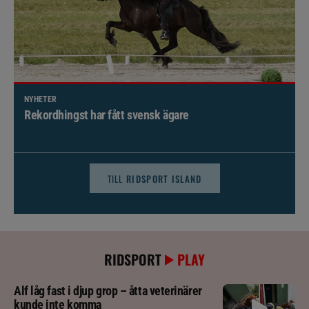
NYHETER
Brett politiskt stöd för förändringar i djursjukvården –
häst kan omfattas
TILL
RIDSPORT ISLAND
RIDSPORT
PLAY
Alf låg fast i djup grop – åtta veterinärer
kunde inte komma