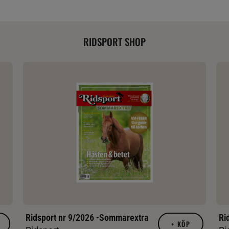
RIDSPORT SHOP
Ridsport nr 9/2026 -Sommarextra
Ri
+
KÖP