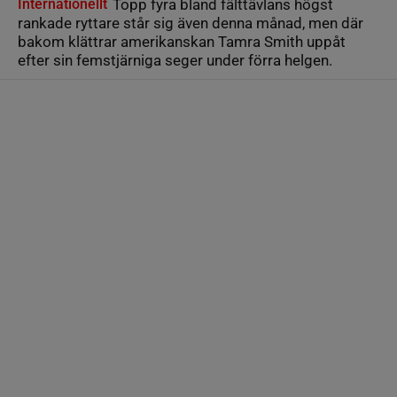
Internationellt
Topp fyra bland fälttävlans högst
rankade ryttare står sig även denna månad, men där
bakom klättrar amerikanskan Tamra Smith uppåt
efter sin femstjärniga seger under förra helgen.