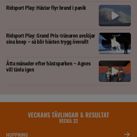
Ridsport Play: Hästar flyr brand i panik
Ridsport Play: Grand Prix-tränaren avslöjar
sina knep – så blir hästen trygg överallt
Åtta månader efter hästsparken – Agnes
vill tävla igen
VECKANS TÄVLINGAR & RESULTAT
VECKA 32
HOPPNING