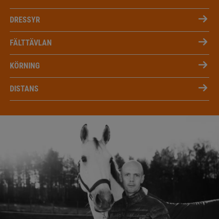
DRESSYR
FÄLTTÄVLAN
KÖRNING
DISTANS