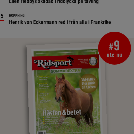
Ellen Hedbys skadad i ridolycka på tävling
HOPPNING
Henrik von Eckermann red i från alla i Frankrike
9
#
ute nu