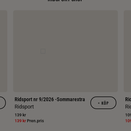
Ridsport nr 9/2026 -Sommarextra
Ri
+
KÖP
Ridsport
Ri
139 kr
109
139 kr
Pren.pris
10