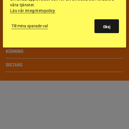
våra tjänster.
HOPPNING
Läs vår integritetspolicy
DRESSYR
Till mina sparade val
Okej
FÄLTTÄVLAN
KÖRNING
DISTANS