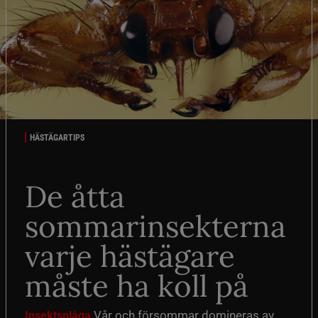
HÄSTÄGARTIPS
De åtta
sommarinsekterna
varje hästägare
måste ha koll på
Vår och försommar domineras av
Insektsplåga