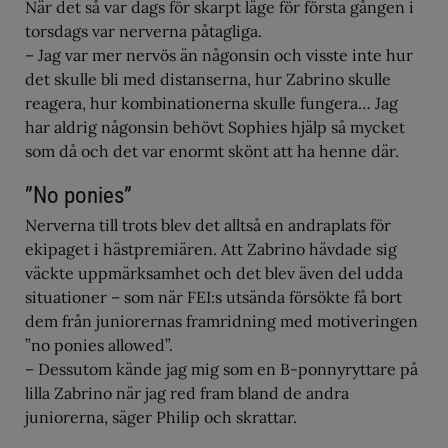
När det så var dags för skarpt läge för första gången i
torsdags var nerverna påtagliga.
– Jag var mer nervös än någonsin och visste inte hur
det skulle bli med distanserna, hur Zabrino skulle
reagera, hur kombinationerna skulle fungera… Jag
har aldrig någonsin behövt Sophies hjälp så mycket
som då och det var enormt skönt att ha henne där.
”No ponies”
Nerverna till trots blev det alltså en andraplats för
ekipaget i hästpremiären. Att Zabrino hävdade sig
väckte uppmärksamhet och det blev även del udda
situationer – som när FEI:s utsända försökte få bort
dem från juniorernas framridning med motiveringen
”no ponies allowed”.
– Dessutom kände jag mig som en B-ponnyryttare på
lilla Zabrino när jag red fram bland de andra
juniorerna, säger Philip och skrattar.