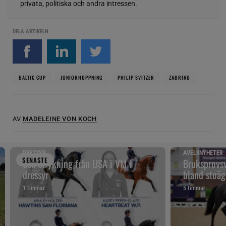
privata, politiska och andra intressen.
DELA ARTIKELN
BALTIC CUP
JUNIORHOPPNING
PHILIP SVITZER
ZABRINO
AV
MADELEINE VON KOCH
DRESSYR
AVELSNYHETER
SENAST
E
Sen strykning från USA i VM i
Bruksprovsv
dressyr
bland stoäg
1 timmar
5 timmar