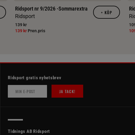
Ridsport nr 9/2026 -Sommarextra
Ri
+
KÖP
Ridsport
Ri
139 kr
109
139 kr
Pren.pris
10
Ridsport gratis nyhetsbrev
JA TACK!
Tidnings AB Ridsport