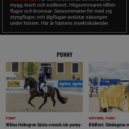
mygg, knott och svidknott. Högsommaren tillhör
flugor och bromsar. Sensommaren för med sig
styngflugor, och älgflugan avslutar säsongen
under hösten. Här är hästens insektskalender.
PONNY
PONNY
HOPPNING, PONNY
Wilma Holmgren bästa svensk när ponny-
Bildfest: Söndagens m