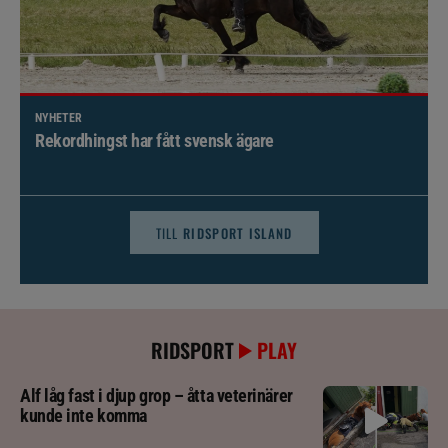
NYHETER
Brett politiskt stöd för förändringar i djursjukvården –
häst kan omfattas
TILL
RIDSPORT ISLAND
RIDSPORT
PLAY
Alf låg fast i djup grop – åtta veterinärer
kunde inte komma