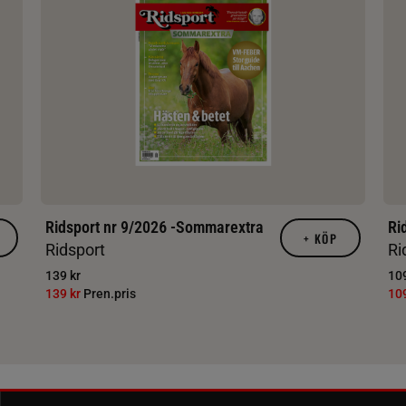
Ridsport nr 9/2026 -Sommarextra
Ri
+
KÖP
Ridsport
Ri
139 kr
109
139 kr
Pren.pris
10