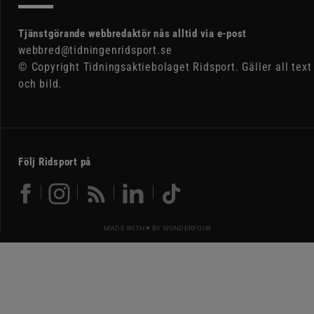
Tjänstgörande webbredaktör nås alltid via e-post
webbred@tidningenridsport.se
© Copyright Tidningsaktiebolaget Ridsport. Gäller all text
och bild.
Följ Ridsport på
MADE WITH ♥ BY
WONDERFOUR