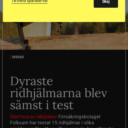
Till mina sparade val
Okej
SVERIGE
Dyraste
ridhjälmarna blev
sämst i test
Försäkringsbolaget
Stort test av ridhjälmar
Folksam har testat 15 ridhjälmar i olika