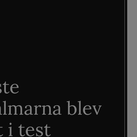
ste
älmarna blev
 i test