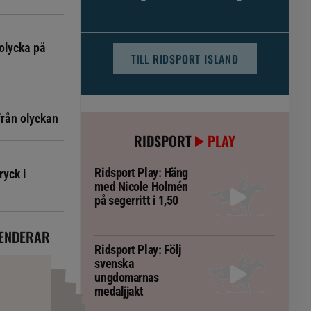
djursjukvården – häst kan omfattas
olycka på
TILL
RIDSPORT ISLAND
från olyckan
RIDSPORT
PLAY
Ridsport Play: Häng
ryck i
med Nicole Holmén
på segerritt i 1,50
ENDERAR
Ridsport Play: Följ
svenska
ungdomarnas
medaljjakt