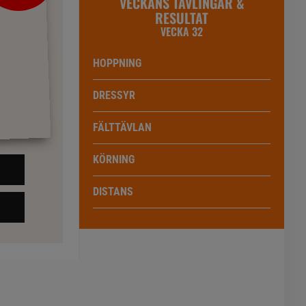
VECKANS TÄVLINGAR &
RESULTAT
VECKA 32
HOPPNING
DRESSYR
FÄLTTÄVLAN
KÖRNING
DISTANS