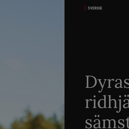
SVERIGE
Dyra
ridhj
sämst