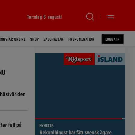
Torsdag 6 augusti
INGSTAR ONLINE
SHOP
SALUHÄSTAR
PRENUMERATION
LOGGA IN
 NU
hästvärlden
ter fall på
NYHETER
Brett politiskt stöd för förändringar i