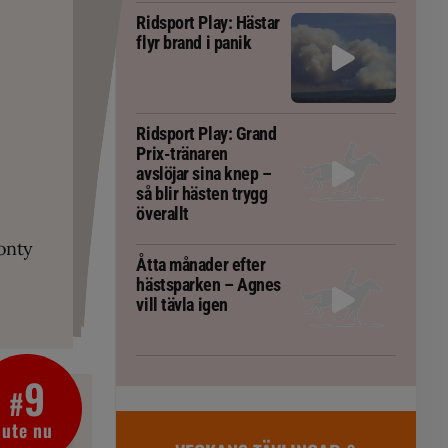
Ridsport Play: Hästar
flyr brand i panik
Ridsport Play: Grand
Prix-tränaren
avslöjar sina knep –
så blir hästen trygg
PLAY
RT
 Prix-tränaren
överallt
 häst blivit
ta om fång
r är allt
gorm
onty
g överallt
Åtta månader efter
hästsparken – Agnes
vill tävla igen
9
#
ute nu