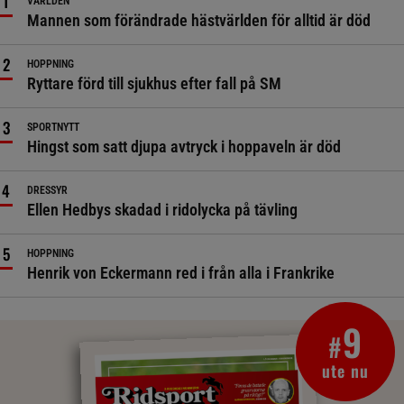
VÄRLDEN
Mannen som förändrade hästvärlden för alltid är död
HOPPNING
Ryttare förd till sjukhus efter fall på SM
SPORTNYTT
Hingst som satt djupa avtryck i hoppaveln är död
DRESSYR
Ellen Hedbys skadad i ridolycka på tävling
HOPPNING
Henrik von Eckermann red i från alla i Frankrike
9
#
ute nu