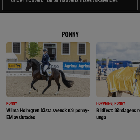
under hösten. Här är hästens insektskalender.
PONNY
PONNY
HOPPNING, PONNY
Wilma Holmgren bästa svensk när ponny-
Bildfest: Söndagens m
EM avslutades
unga