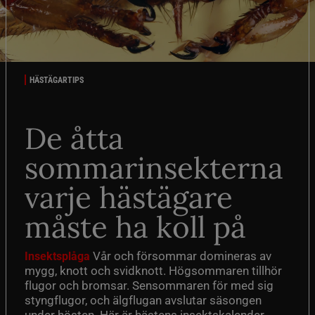
HÄSTÄGARTIPS
De åtta
sommarinsekterna
varje hästägare
måste ha koll på
Vår och försommar domineras av
Insektsplåga
mygg, knott och svidknott. Högsommaren tillhör
flugor och bromsar. Sensommaren för med sig
styngflugor, och älgflugan avslutar säsongen