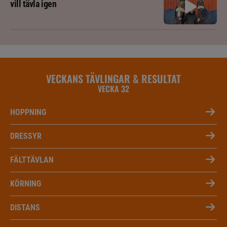
vill tävla igen
VECKANS TÄVLINGAR & RESULTAT
VECKA 32
HOPPNING
DRESSYR
FÄLTTÄVLAN
KÖRNING
DISTANS