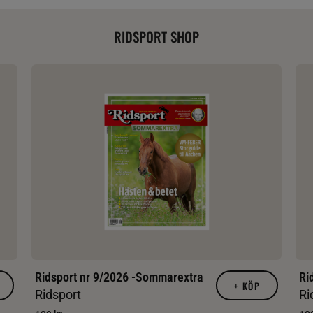
RIDSPORT SHOP
Ridsport nr 9/2026 -Sommarextra
Ri
+
KÖP
Ridsport
Ri