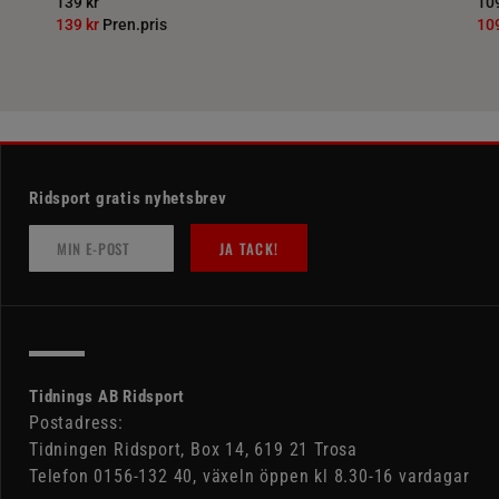
139 kr
109
139 kr
Pren.pris
10
Ridsport gratis nyhetsbrev
JA TACK!
Tidnings AB Ridsport
Postadress:
Tidningen Ridsport, Box 14, 619 21 Trosa
Telefon 0156-132 40, växeln öppen kl 8.30-16 vardagar