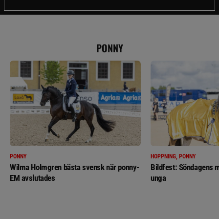
PONNY
PONNY
HOPPNING, PONNY
Wilma Holmgren bästa svensk när ponny-
Bildfest: Söndagens m
EM avslutades
unga