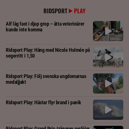
RIDSPORT
PLAY
Alf låg fast i djup grop – åtta veterinärer
kunde inte komma
Ridsport Play: Häng med Nicole Holmén på
segerritt i 1,50
Ridsport Play: Följ svenska ungdomarnas
medaljjakt
Ridsport Play: Hästar flyr brand i panik
Ridsport Play: Grand Prix-tränaren avslöjar