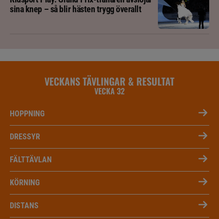
sina knep – så blir hästen trygg överallt
VECKANS TÄVLINGAR & RESULTAT
VECKA 32
HOPPNING
DRESSYR
FÄLTTÄVLAN
KÖRNING
DISTANS