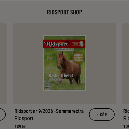
RIDSPORT SHOP
Ridsport nr 9/2026 -Sommarextra
Ri
+
KÖP
Ridsport
Ri
139 kr
109