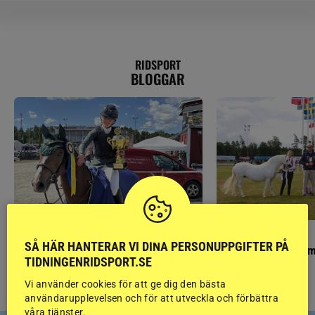
RIDSPORT
BLOGGAR
PONNYPAPPAN
GÄSTBLOGGEN
SÅ HÄR HANTERAR VI DINA PERSONUPPGIFTER PÅ
Ponnypappan: Kärlek från första gnägget
Finaldag med jubileum
TIDNINGENRIDSPORT.SE
Vi använder cookies för att ge dig den bästa
användarupplevelsen och för att utveckla och förbättra
våra tjänster.