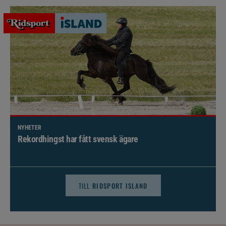
NYHETER
Brett politiskt stöd för förändringar i djursjukvården –
häst kan omfattas
TILL
RIDSPORT ISLAND