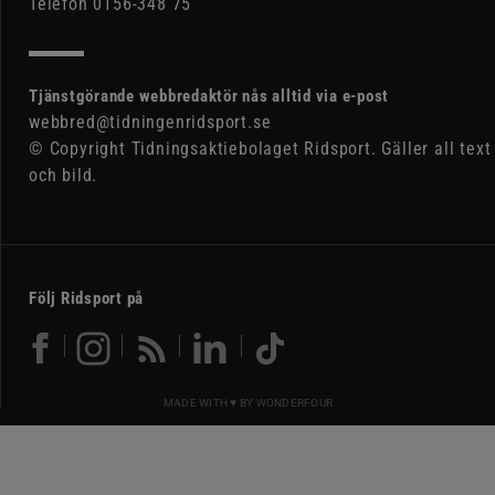
Telefon 0156-348 75
Tjänstgörande webbredaktör nås alltid via e-post
webbred@tidningenridsport.se
© Copyright Tidningsaktiebolaget Ridsport. Gäller all text
och bild.
Följ Ridsport på
MADE WITH ♥ BY
WONDERFOUR