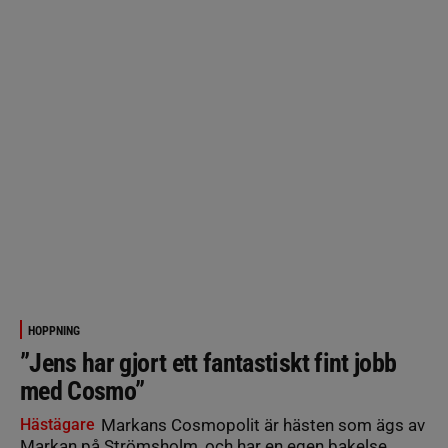
HOPPNING
”Jens har gjort ett fantastiskt fint jobb
med Cosmo”
Hästägare
Markans Cosmopolit är hästen som ägs av
Markan på Strömsholm, och har en egen bakelse