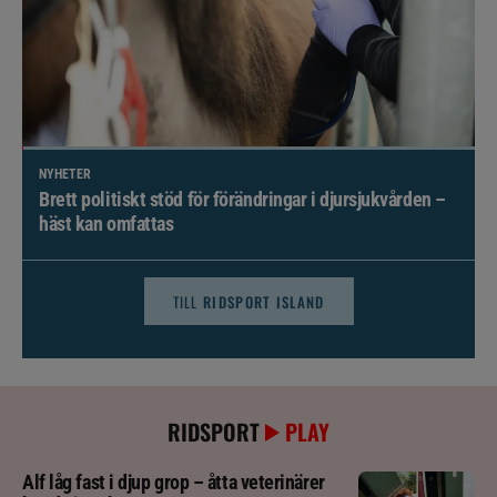
NYHETER
Brett politiskt stöd för förändringar i djursjukvården –
häst kan omfattas
TILL
RIDSPORT ISLAND
RIDSPORT
PLAY
Alf låg fast i djup grop – åtta veterinärer