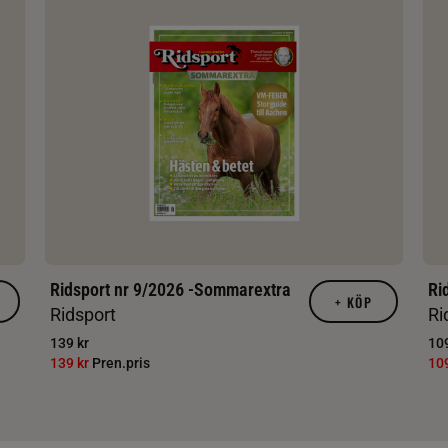
Ridsport nr 9/2026 -Sommarextra
Ri
+
KÖP
Ridsport
Ri
139 kr
109
139 kr
Pren.pris
10