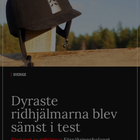
SVERIGE
Dyraste
ridhjälmarna blev
sämst i test
Försäkringsbolaget
Stort test av ridhjälmar