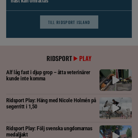
häst kan omfattas
TILL
RIDSPORT ISLAND
RIDSPORT
PLAY
Alf låg fast i djup grop – åtta veterinärer
kunde inte komma
Ridsport Play: Häng med Nicole Holmén på
segerritt i 1,50
Ridsport Play: Följ svenska ungdomarnas
medaljjakt