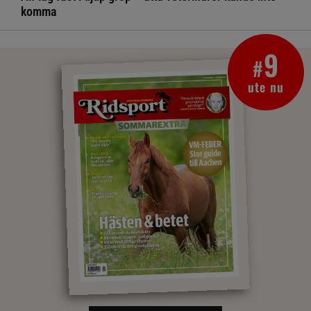
komma
9
#
ute nu