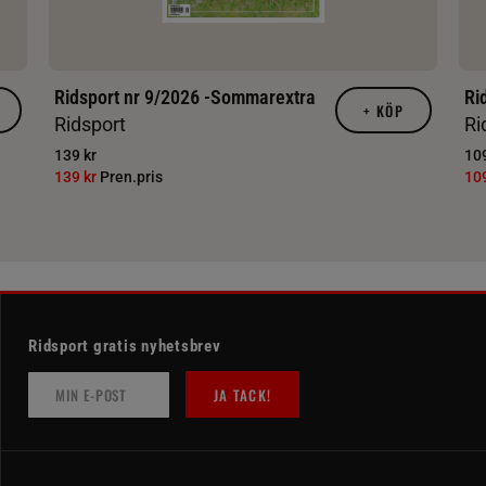
Ridsport nr 9/2026 -Sommarextra
Ri
+
KÖP
Ridsport
Ri
139 kr
109
139 kr
Pren.pris
10
Ridsport gratis nyhetsbrev
JA TACK!