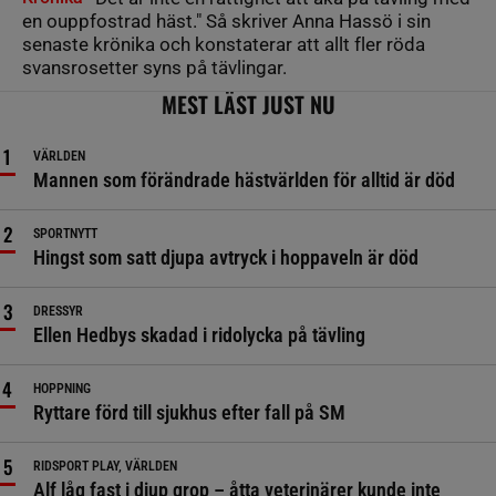
en ouppfostrad häst." Så skriver Anna Hassö i sin
senaste krönika och konstaterar att allt fler röda
svansrosetter syns på tävlingar.
MEST LÄST JUST NU
VÄRLDEN
Mannen som förändrade hästvärlden för alltid är död
SPORTNYTT
Hingst som satt djupa avtryck i hoppaveln är död
DRESSYR
Ellen Hedbys skadad i ridolycka på tävling
HOPPNING
Ryttare förd till sjukhus efter fall på SM
RIDSPORT PLAY, VÄRLDEN
Alf låg fast i djup grop – åtta veterinärer kunde inte