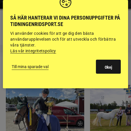
SÅ HÄR HANTERAR VI DINA PERSONUPPGIFTER PÅ
KRÖNIKA
TIDNINGENRIDSPORT.SE
Björn Svensson: ”Finns de hatade
grusrutorna på riktigt?”
Vi använder cookies för att ge dig den bästa
användarupplevelsen och för att utveckla och förbättra
våra tjänster.
Läs vår integritetspolicy
Till mina sparade val
Okej
RIDSPORT
BLOGGAR