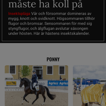
måste ha koll på
Vår och försommar domineras av
Insektsplåga
mygg, knott och svidknott. Högsommaren tillhör
flugor och bromsar. Sensommaren för med sig
styngflugor, och älgflugan avslutar säsongen
under hösten. Här är hästens insektskalender.
PONNY