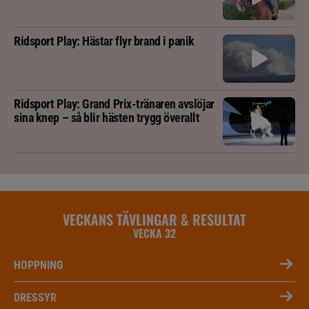
Ridsport Play: Hästar flyr brand i panik
Ridsport Play: Grand Prix-tränaren avslöjar
sina knep – så blir hästen trygg överallt
VECKANS TÄVLINGAR & RESULTAT
VECKA 32
HOPPNING
DRESSYR