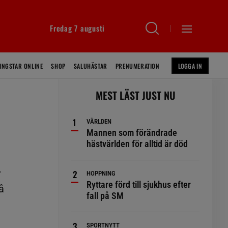
Fredag 7 augusti
INGSTAR ONLINE
SHOP
SALUHÄSTAR
PRENUMERATION
LOGGA IN
MEST LÄST JUST NU
VÄRLDEN
Mannen som förändrade
hästvärlden för alltid är död
r
HOPPNING
Ryttare förd till sjukhus efter
å
fall på SM
SPORTNYTT