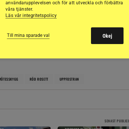
användarupplevelsen och för att utveckla och förbättra
våra tjänster.
Läs vår integritetspolicy
h opartiskhet. Det vi publicerar ska vara sant och relevant.
Till mina sparade val
Okej
llande till ekonomiska, privata, politiska och andra intressen.
MÖTESSKYGG
RÖD ROSETT
UPPFOSTRAN
SENAST
PUBLIC