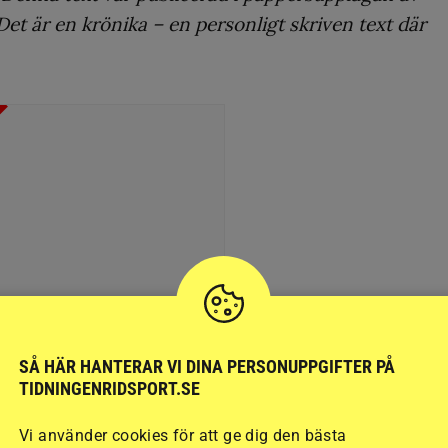
Det är en krönika – en personligt skriven text där
KRÖNIKA
SÅ HÄR HANTERAR VI DINA PERSONUPPGIFTER PÅ
staf Johansson:
TIDNINGENRIDSPORT.SE
”Resultatet
Vi använder cookies för att ge dig den bästa
ockar de flesta”