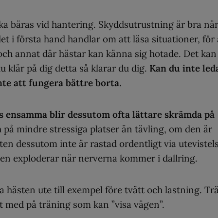
ka bäras vid hantering. Skyddsutrustning är bra nä
 i första hand handlar om att läsa situationer, för 
ch annat där hästar kan känna sig hotade. Det kan 
u klär på dig detta så klarar du dig.
Kan du inte led
e att fungera bättre borta.
as ensamma blir dessutom ofta lättare skrämda på
å mindre stressiga platser än tävling, om den är
ten dessutom inte är rastad ordentligt via utevistel
den exploderar när nerverna kommer i dallring.
ha hästen ute till exempel före tvätt och lastning. Tr
t med på träning som kan ”visa vägen”.