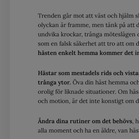
Trenden går mot att väst och hjälm s
olyckan är framme, men tänk på att det
undvika krockar, trånga möteslägen o
som en falsk säkerhet att tro att om d
hästen enkelt hemma kommer det int
Hästar som mestadels rids och vist
trånga ytor.
Öva din häst hemma och p
orolig för liknade situationer. Om häs
och motion, är det inte konstigt om 
Ändra dina rutiner om det behövs
, 
alla moment och ha en äldre, van häs