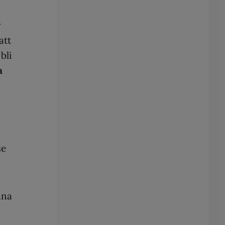
r
att
bli
a
se
äna