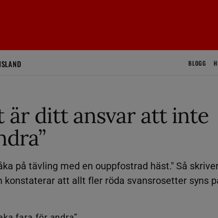
ISLAND
BLOGG
H
är ditt ansvar att inte
ndra”
t åka på tävling med en ouppfostrad häst." Så skrive
konstaterar att allt fler röda svansrosetter syns p