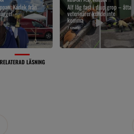
AN
RIDSPORT PLAY, VÄRLDEN
pan: Kärlek från
Alf låg fast i djup grop – åtta
nägget
veterinärer kunde inte
komma
7 timmar
RELATERAD LÄSNING