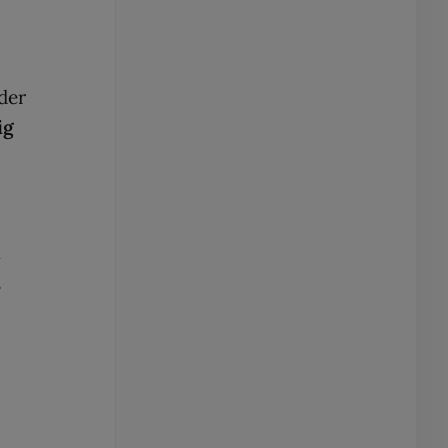
der
ig
m
.