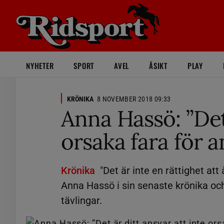
NYHETER
SPORT
AVEL
ÅSIKT
PLAY
KRÖNIKA
8 NOVEMBER 2018 09:33
Anna Hassö: ”Det 
orsaka fara för a
Krönika
"Det är inte en rättighet at
Anna Hassö i sin senaste krönika och 
tävlingar.