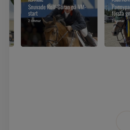
HOPPNING
PONNYPAPP
ska
Snuvade Rolf-Göran på VM-
Ponnypap
start
första g
2 timmar
3 timmar