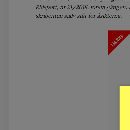
Ridsport, nr 21/2018, första gången. 
skribenten själv står för åsikterna.
LÄS ÄVEN
Gu
ch