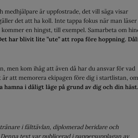
ch medhjälpare är uppfostrade, det vill säga visar
ller det att ha koll. Inte tappa fokus när man läser
et kommer en hingst, till exempel. Samarbeta om hin
et har blivit lite ”ute” att ropa före hoppning. Dål
n, men kom ihåg att även då har du ansvar för vad
är att memorera ekipagen före dig i startlistan, o
 hamna i dåligt läge på grund av dig och din häst
ränare i fälttävlan, diplomerad beridare och
.
Denna text var publicerad i pappersupplagan av