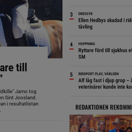
DRESSYR
Ellen Hedbys skadad i rid
tävling
HOPPNING
Ryttare förd till sjukhus ef
SM
re till
RIDSPORT PLAY, VÄRLDEN
”
Alf låg fast i djup grop – 
veterinärer kunde inte 
kille" Jarno tog
 en Sint Joosland.
n i resultatlistan
REDAKTIONEN REKOMM
.