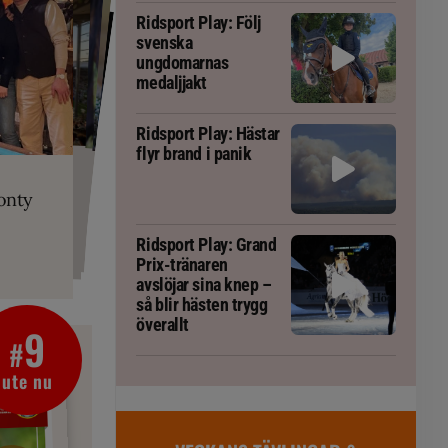
Ridsport Play: Följ
svenska
ungdomarnas
medaljjakt
Ridsport Play: Hästar
flyr brand i panik
PLAY
RT
 Prix-tränaren
 häst blivit
ta om fång
r är allt
gorm
onty
g överallt
Ridsport Play: Grand
Prix-tränaren
avslöjar sina knep –
så blir hästen trygg
överallt
9
#
ute nu