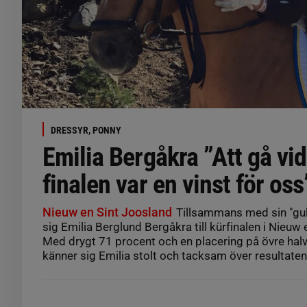
DRESSYR, PONNY
Emilia Bergåkra ”Att gå vida
finalen var en vinst för oss
Nieuw en Sint Joosland
Tillsammans med sin "guld
sig Emilia Berglund Bergåkra till kürfinalen i Nieuw
Med drygt 71 procent och en placering på övre halva
känner sig Emilia stolt och tacksam över resultaten