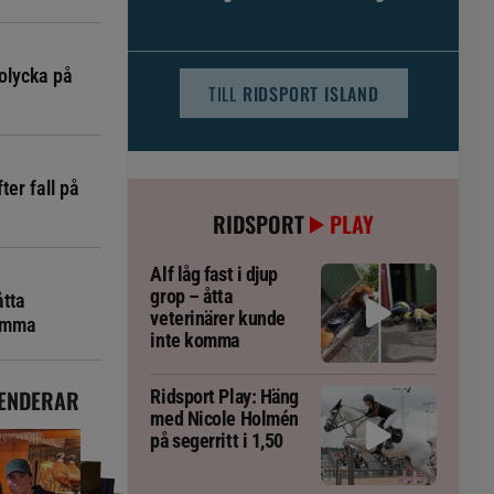
djursjukvården – häst kan omfattas
olycka på
TILL
RIDSPORT ISLAND
ter fall på
RIDSPORT
PLAY
Alf låg fast i djup
grop – åtta
åtta
veterinärer kunde
komma
inte komma
ENDERAR
Ridsport Play: Häng
med Nicole Holmén
på segerritt i 1,50