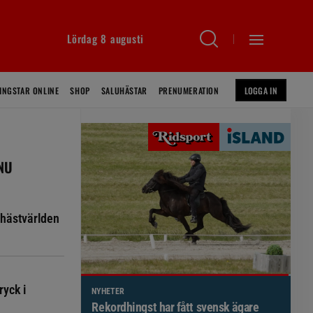
Lördag 8 augusti
INGSTAR ONLINE
SHOP
SALUHÄSTAR
PRENUMERATION
LOGGA IN
 NU
hästvärlden
ryck i
NYHETER
Brett politiskt stöd för förändringar i