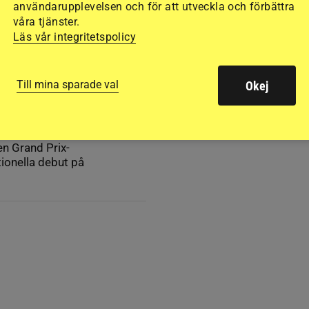
användarupplevelsen och för att utveckla och förbättra
våra tjänster.
Läs vår integritetspolicy
-debuten
Till mina sparade val
Okej
igång. Malin
en Grand Prix-
tionella debut på