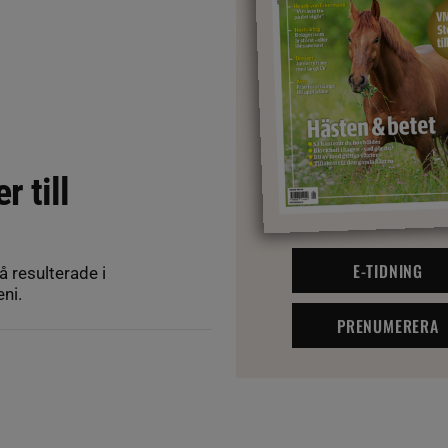
 till
E-TIDNING
å resulterade i
ni.
PRENUMERERA