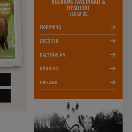
VECKANS TÄVLINGAR &
RESULTAT
VECKA 32
HOPPNING
DRESSYR
FÄLTTÄVLAN
KÖRNING
DISTANS