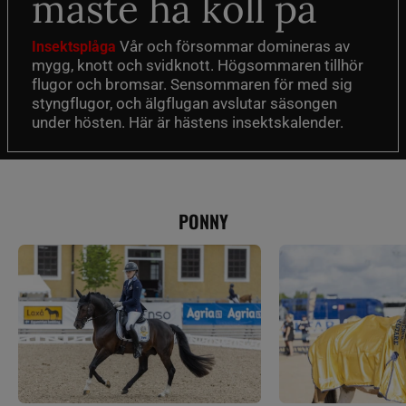
måste ha koll på
Vår och försommar domineras av
Insektsplåga
mygg, knott och svidknott. Högsommaren tillhör
flugor och bromsar. Sensommaren för med sig
styngflugor, och älgflugan avslutar säsongen
under hösten. Här är hästens insektskalender.
PONNY