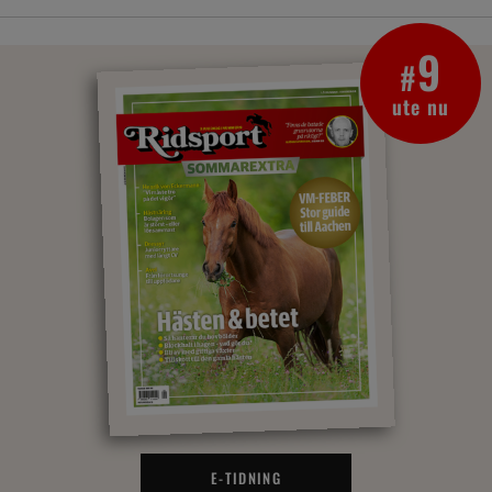
9
#
ute nu
E-TIDNING