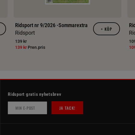
Ridsport nr 9/2026 -Sommarextra
Ri
+
KÖP
Ridsport
Ri
139 kr
109
139 kr
Pren.pris
10
Ridsport gratis nyhetsbrev
JA TACK!