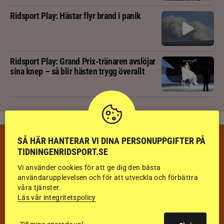
Ridsport Play: Hästar flyr brand i panik
Ridsport Play: Grand Prix-tränaren avslöjar
sina knep – så blir hästen trygg överallt
SÅ HÄR HANTERAR VI DINA PERSONUPPGIFTER PÅ
VECKANS TÄVLINGAR & RESULTAT
TIDNINGENRIDSPORT.SE
VECKA 32
Vi använder cookies för att ge dig den bästa
HOPPNING
användarupplevelsen och för att utveckla och förbättra
våra tjänster.
Läs vår integritetspolicy
DRESSYR