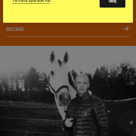
FÄLTTÄVLAN
Till mina sparade val
Okej
KÖRNING
DISTANS