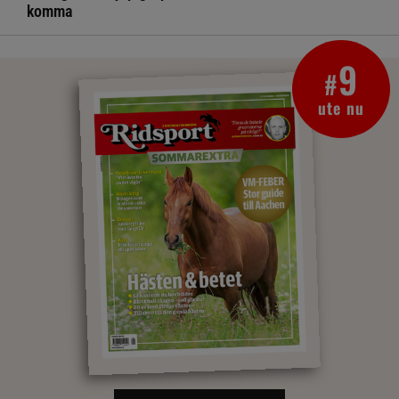
komma
9
#
ute nu