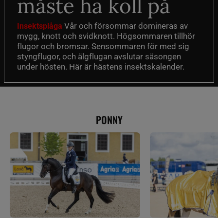
måste ha koll på
Vår och försommar domineras av
Insektsplåga
mygg, knott och svidknott. Högsommaren tillhör
flugor och bromsar. Sensommaren för med sig
styngflugor, och älgflugan avslutar säsongen
under hösten. Här är hästens insektskalender.
PONNY