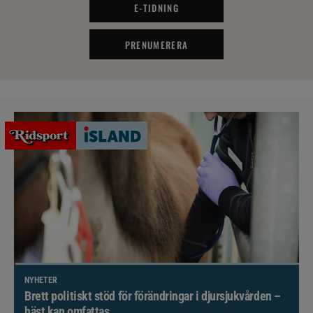
E-TIDNING
PRENUMERERA
NYHETER
Brett politiskt stöd för förändringar i djursjukvården –
häst kan omfattas