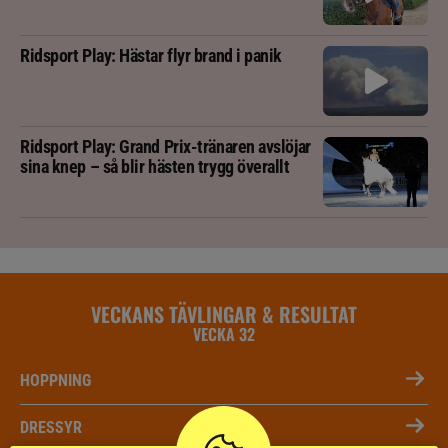
Ridsport Play: Hästar flyr brand i panik
Ridsport Play: Grand Prix-tränaren avslöjar
sina knep – så blir hästen trygg överallt
VECKANS TÄVLINGAR & RESULTAT
VECKA 32
HOPPNING
DRESSYR