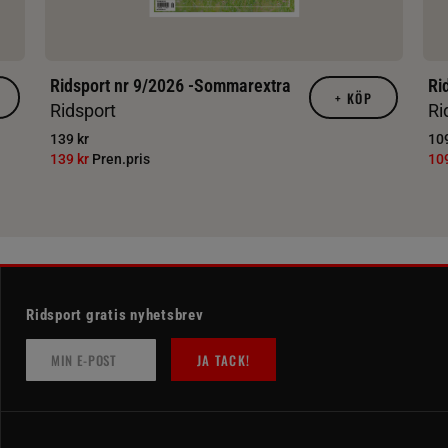
Ridsport nr 9/2026 -Sommarextra
Ri
+
KÖP
Ridsport
Ri
139 kr
109
139 kr
Pren.pris
10
Ridsport gratis nyhetsbrev
JA TACK!