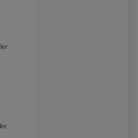
ler
s
fer