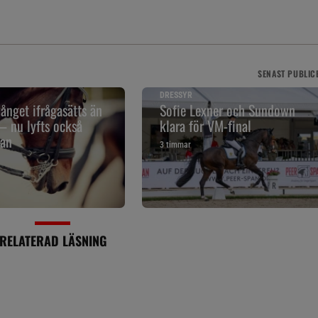
SENAST
PUBLIC
DRESSYR
ånget ifrågasätts än
Sofie Lexner och Sundown
– nu lyfts också
klara för VM-final
jan
3 timmar
RELATERAD LÄSNING