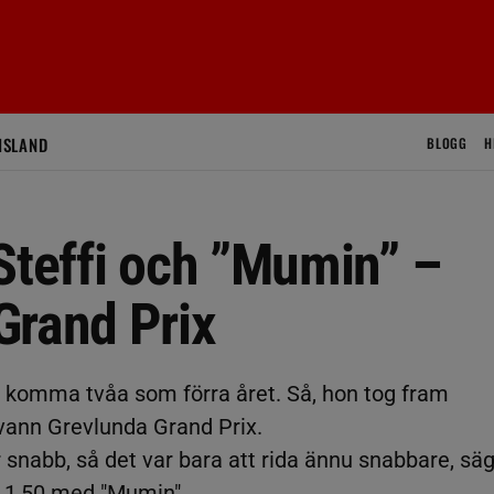
ISLAND
BLOGG
H
Steffi och ”Mumin” –
Grand Prix
e komma tvåa som förra året. Så, hon tog fram
vann Grevlunda Grand Prix.
snabb, så det var bara att rida ännu snabbare, sä
 1,50 med "Mumin".