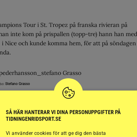
ampions Tour i St. Tropez på franska rivieran på
han inte kom på prispallen (topp-tre) hann han me
sen i Nice och kunde komma hem, för att på söndagen
nda.
to:
Stefano Grasso
gra klasser med Stephanie tidigare under meetinge
SÅ HÄR HANTERAR VI DINA PERSONUPPGIFTER PÅ
 hindren men kom igång bra sedan, tyckte Peder och
TIDNINGENRIDSPORT.SE
ning, inte minst efter segern i GP:n.
Vi använder cookies för att ge dig den bästa
till, skojade han.