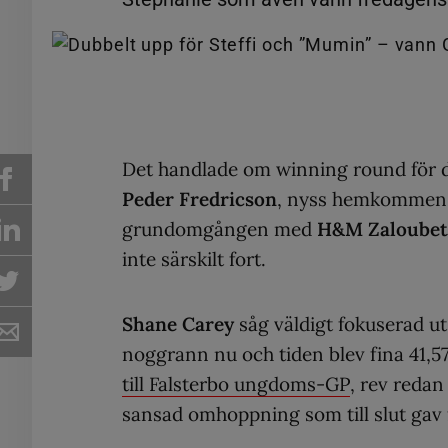
Det handlade om winning round för de
Peder Fredricson
, nyss hemkommen fr
grundomgången med
H&M Zaloubet
inte särskilt fort.
Shane Carey
såg väldigt fokuserad 
noggrann nu och tiden blev fina 41,5
till Falsterbo ungdoms-GP
, rev reda
sansad omhoppning som till slut gav 