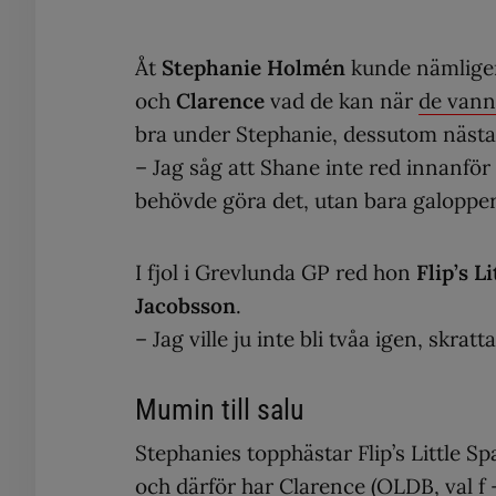
Åt
Stephanie Holmén
kunde nämligen
och
Clarence
vad de kan när
de vann
bra under Stephanie, dessutom nästa
– Jag såg att Shane inte red innanför
behövde göra det, utan bara galopper
I fjol i Grevlunda GP red hon
Flip’s L
Jacobsson
.
– Jag ville ju inte bli tvåa igen, skrat
Mumin till salu
Stephanies topphästar Flip’s Little
och därför har Clarence (OLDB, val f -