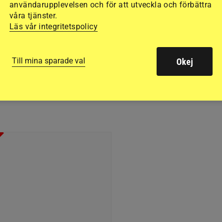
användarupplevelsen och för att utveckla och förbättra
våra tjänster.
Läs vår integritetspolicy
a dagar hade många åskådare, som vanligt, sökt si
gsbanan och alla sittplatser var fyllda av de många
dat till Peder och Lisen Fredricsons anläggning – se
Till mina sparade val
Okej
pecial
.