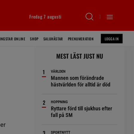
Fredag 7 augusti
INGSTAR ONLINE
SHOP
SALUHÄSTAR
PRENUMERATION
LOGGA IN
MEST LÄST JUST NU
VÄRLDEN
Mannen som förändrade
hästvärlden för alltid är död
HOPPNING
Ryttare förd till sjukhus efter
fall på SM
ger
SPORTNYTT