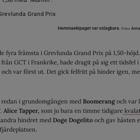
Hemmaekipaget var oslagbara.
Foto:
Anna
 fyra främsta i Grevlunda Grand Prix på 1,50-höjd.
ån GCT i Frankrike, hade dragit på sig ett tidsfel i
och var först ut. Det gick felfritt på hinder igen, m
ut redan i grundomgången med
Boomerang
och var l
7.
Alice Tapper,
som ju bara en timme tidigare
kvala
n andra hindret med
Doge Dogelito
och gav hästen 
fjärdeplatsen.