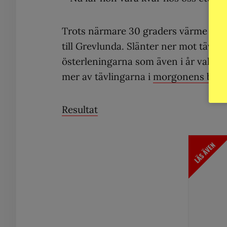
Trots närmare 30 graders värme i fyr
till Grevlunda. Slänter ner mot tävlin
österleningarna som även i år vallfär
mer av tävlingarna i
morgonens bilds
Resultat
LÄS ÄVEN