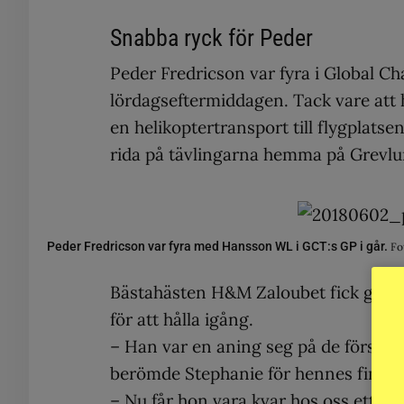
Snabba ryck för Peder
Peder Fredricson var fyra i Global Ch
lördagseftermiddagen. Tack vare att 
en helikoptertransport till flygplat
rida på tävlingarna hemma på Grevlu
Peder Fredricson var fyra med Hansson WL i GCT:s GP i går.
Fo
Bästahästen H&M Zaloubet fick gå nå
för att hålla igång.
– Han var en aning seg på de första
berömde Stephanie för hennes fina rid
– Nu får hon vara kvar hos oss ett tag 