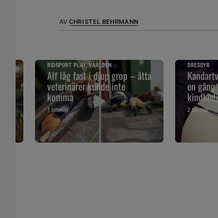
AV
CHRISTEL BEHRMANN
RIDSPORT PLAY, VÄRLDEN
DRESSYR
Alf låg fast i djup grop – åtta
Kandartv
d
veterinärer kunde inte
en gång 
komma
kindked
1 timmar
2 timmar