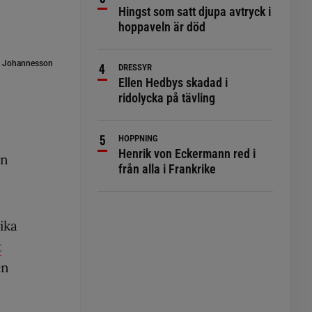
Hingst som satt djupa avtryck i
hoppaveln är död
 Johannesson
DRESSYR
Ellen Hedbys skadad i
ridolycka på tävling
HOPPNING
Henrik von Eckermann red i
en
från alla i Frankrike
ika
t
en