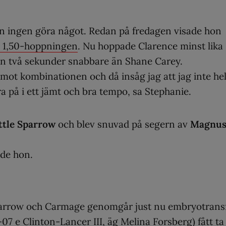
 ingen göra något. Redan på fredagen visade hon
 1,50-hoppningen
. Nu hoppade Clarence minst lika
n två sekunder snabbare än Shane Carey.
 mot kombinationen och då insåg jag att jag inte hel
a på i ett jämt och bra tempo, sa Stephanie.
ittle Sparrow
och blev snuvad på segern av
Magnu
tade hon.
 Sparrow och Carmage genomgår just nu embryotrans
07 e Clinton-Lancer III, äg Melina Forsberg) fått ta