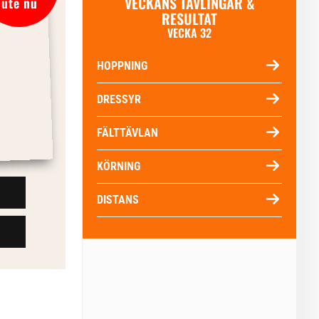
VECKANS TÄVLINGAR &
ute nu
RESULTAT
VECKA 32
HOPPNING
DRESSYR
FÄLTTÄVLAN
KÖRNING
DISTANS