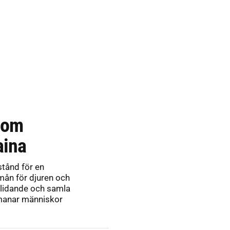
nom
aina
stånd för en
mån för djuren och
ns lidande och samla
pmanar människor