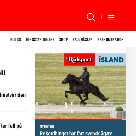
BLOGG
HINGSTAR ONLINE
SHOP
SALUHÄSTAR
PRENUMERATION
 NU
hästvärlden
ter fall på
NYHETER
Brett politiskt stöd för förändringar i