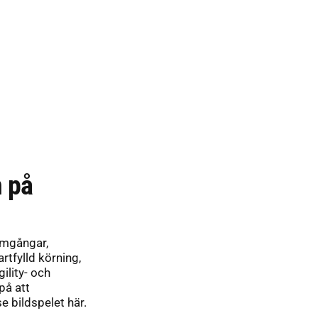
n på
mgångar,
artfylld körning,
ility- och
på att
e bildspelet här.