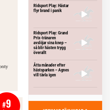
Ridsport Play: Hästar
flyr brand i panik
Ridsport Play: Grand
Prix-tränaren
avslöjar sina knep –
så blir hästen trygg
överallt
TEMA
Åtta månader efter
onty
VM-febern stiger – här är allt
Allt du
hästsparken – Agnes
inför Aachen
vill tävla igen
9
#