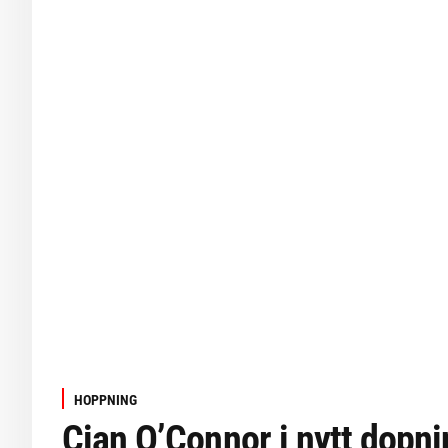
HOPPNING
Cian O’Connor i nytt dopni