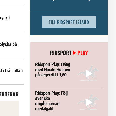
djursjukvården – häst kan omfattas
ryck i
TILL
RIDSPORT ISLAND
olycka på
RIDSPORT
PLAY
Ridsport Play: Häng
med Nicole Holmén
i från alla i
på segerritt i 1,50
ENDERAR
Ridsport Play: Följ
svenska
ungdomarnas
medaljjakt