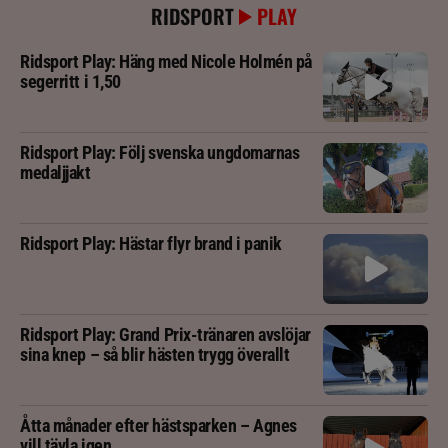
RIDSPORT
PLAY
Ridsport Play: Häng med Nicole Holmén på
segerritt i 1,50
Ridsport Play: Följ svenska ungdomarnas
medaljjakt
Ridsport Play: Hästar flyr brand i panik
Ridsport Play: Grand Prix-tränaren avslöjar
sina knep – så blir hästen trygg överallt
Åtta månader efter hästsparken – Agnes
vill tävla igen