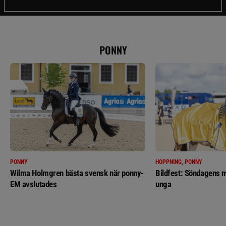
PONNY
PONNY
HOPPNING, PONNY
Wilma Holmgren bästa svensk när ponny-
Bildfest: Söndagens m
EM avslutades
unga