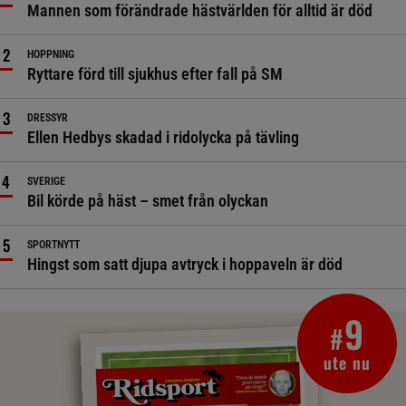
Mannen som förändrade hästvärlden för alltid är död
HOPPNING
Ryttare förd till sjukhus efter fall på SM
DRESSYR
Ellen Hedbys skadad i ridolycka på tävling
SVERIGE
Bil körde på häst – smet från olyckan
SPORTNYTT
Hingst som satt djupa avtryck i hoppaveln är död
9
#
ute nu