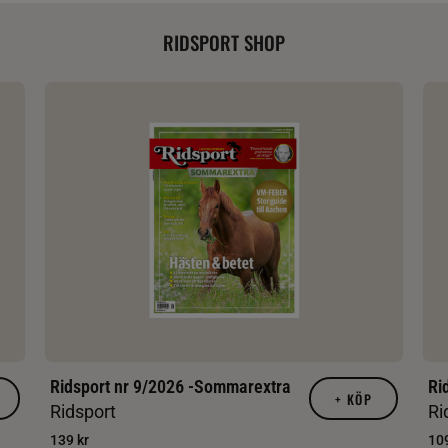
RIDSPORT SHOP
Ridsport nr 9/2026 -Sommarextra
Ri
+
KÖP
Ridsport
Ri
139 kr
109