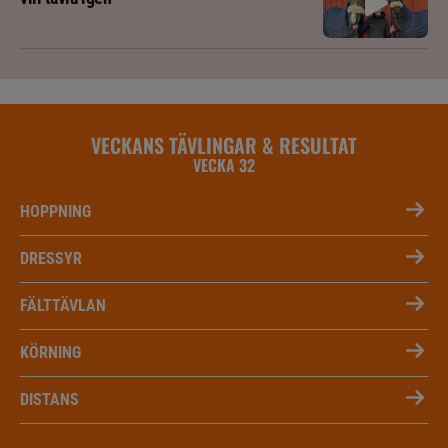
VECKANS TÄVLINGAR & RESULTAT
VECKA 32
HOPPNING
DRESSYR
FÄLTTÄVLAN
KÖRNING
DISTANS