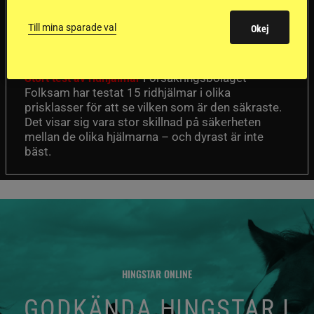
ridhjälmarna blev
Till mina sparade val
Okej
sämst i test
Försäkringsbolaget
Stort test av ridhjälmar
Folksam har testat 15 ridhjälmar i olika
prisklasser för att se vilken som är den säkraste.
Det visar sig vara stor skillnad på säkerheten
mellan de olika hjälmarna – och dyrast är inte
bäst.
HINGSTAR ONLINE
GODKÄNDA HINGSTAR I