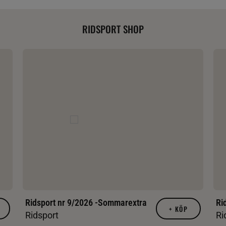
RIDSPORT SHOP
Ridsport nr 9/2026 -Sommarextra
Ri
+
KÖP
Ridsport
Ri