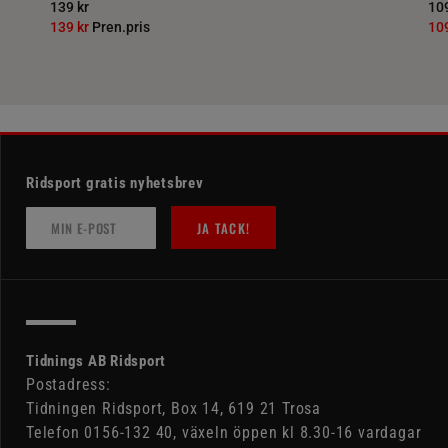
139 kr
109
139 kr
Pren.pris
10
Ridsport gratis nyhetsbrev
JA TACK!
Tidnings AB Ridsport
Postadress:
Tidningen Ridsport, Box 14, 619 21 Trosa
Telefon 0156-132 40, växeln öppen kl 8.30-16 vardagar