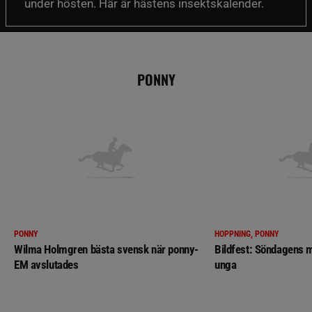
under hösten. Här är hästens insektskalender.
PONNY
PONNY
HOPPNING, PONNY
Wilma Holmgren bästa svensk när ponny-
Bildfest: Söndagens m
EM avslutades
unga