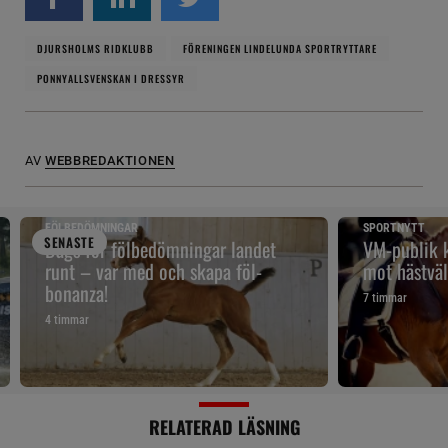
DJURSHOLMS RIDKLUBB
FÖRENINGEN LINDELUNDA SPORTRYTTARE
PONNYALLSVENSKAN I DRESSYR
AV
WEBBREDAKTIONEN
FÖLBEDÖMNINGAR
SPORTNYTT
SENAST
E
Dags för fölbedömningar landet
VM-publik k
runt – var med och skapa föl-
mot hästväl
bonanza!
7 timmar
4 timmar
RELATERAD LÄSNING