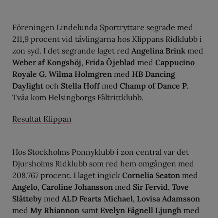
Föreningen Lindelunda Sportryttare segrade med
211,9 procent vid tävlingarna hos Klippans Ridklubb i
zon syd. I det segrande laget red
Angelina Brink
med
Weber af Kongshöj
,
Frida Öjeblad
med
Cappucino
Royale G, Wilma Holmgren
med
HB Dancing
Daylight
och
Stella Hoff
med
Champ of Dance P.
Tvåa kom Helsingborgs Fältrittklubb.
Resultat Klippan
Hos Stockholms Ponnyklubb i zon central var det
Djursholms Ridklubb som red hem omgången med
208,767 procent. I laget ingick
Cornelia Seaton
med
Angelo, Caroline Johansson
med
Sir Fervid, Tove
Slåtteby
med
ALD Fearts Michael, Lovisa Adamsson
med
My Rhiannon
samt
Evelyn Fägnell Ljungh
med