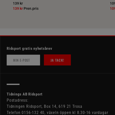
139 kr
109
139 kr
Pren.pris
10
Ridsport gratis nyhetsbrev
JA TACK!
Tidnings AB Ridsport
Postadress:
Tidningen Ridsport, Box 14, 619 21 Trosa
Telefon 0156-132 40, växeln öppen kl 8.30-16 vardagar