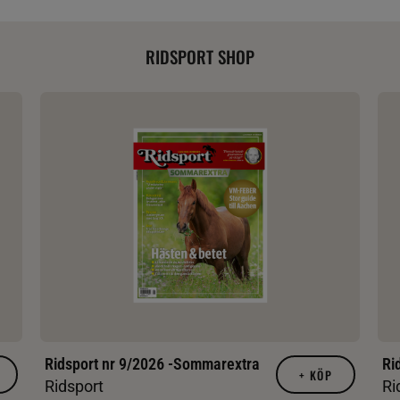
RIDSPORT SHOP
Ridsport nr 9/2026 -Sommarextra
Ri
+
KÖP
Ridsport
Ri