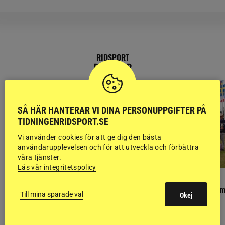
RIDSPORT
BLOGGAR
SÅ HÄR HANTERAR VI DINA PERSONUPPGIFTER PÅ
TIDNINGENRIDSPORT.SE
Vi använder cookies för att ge dig den bästa
användarupplevelsen och för att utveckla och förbättra
våra tjänster.
Läs vår integritetspolicy
PONNYPAPPAN
GÄSTBLOGGEN
Ponnypappan: Kärlek från första gnägget
Finaldag med jubileum
Till mina sparade val
Okej