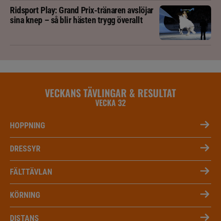
Ridsport Play: Grand Prix-tränaren avslöjar
sina knep – så blir hästen trygg överallt
VECKANS TÄVLINGAR & RESULTAT
VECKA 32
HOPPNING
DRESSYR
FÄLTTÄVLAN
KÖRNING
DISTANS