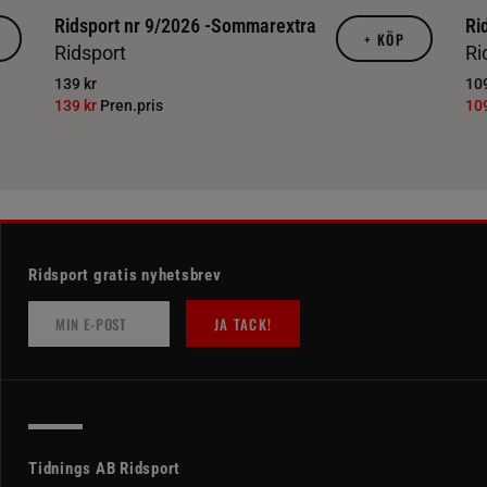
Ridsport nr 9/2026 -Sommarextra
Ri
+
KÖP
Ridsport
Ri
139 kr
109
139 kr
Pren.pris
10
Ridsport gratis nyhetsbrev
JA TACK!
Tidnings AB Ridsport