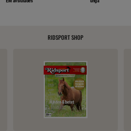
EM avslutades
unga
RIDSPORT SHOP