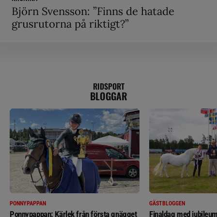
Björn Svensson: ”Finns de hatade
grusrutorna på riktigt?”
RIDSPORT
BLOGGAR
PONNYPAPPAN
GÄSTBLOGGEN
Ponnypappan: Kärlek från första gnägget
Finaldag med jubileum