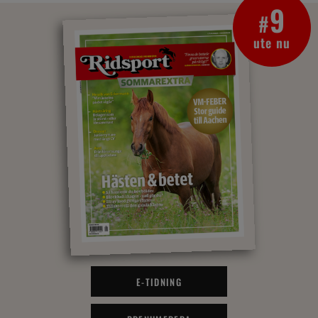
9
#
ute nu
E-TIDNING