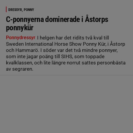
DRESSYR, PONNY
C-ponnyerna dominerade i Åstorps
ponnykür
Ponnydressyr
I helgen har det ridits två kval till
Sweden International Horse Show Ponny Kür, i Åstorp
och Hammarö. I söder var det två mindre ponnyer,
som inte jagar poäng till SIHS, som toppade
kvalklassen, och lite längre norrut sattes personbästa
av segraren.