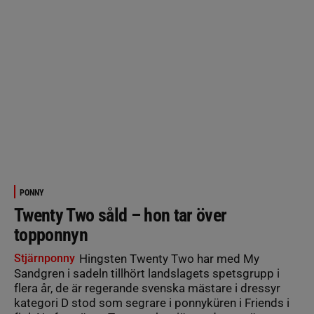
PONNY
Twenty Two såld – hon tar över
topponnyn
Stjärnponny
Hingsten Twenty Two har med My
Sandgren i sadeln tillhört landslagets spetsgrupp i
flera år, de är regerande svenska mästare i dressyr
kategori D stod som segrare i ponnyküren i Friends i