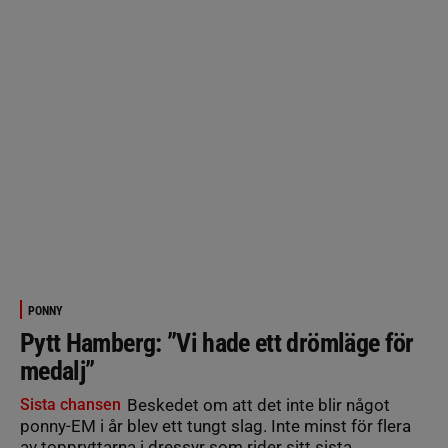
PONNY
Pytt Hamberg: ”Vi hade ett drömläge för
medalj”
Sista chansen
Beskedet om att det inte blir något
ponny-EM i år blev ett tungt slag. Inte minst för flera
av toppryttarna i dressyr som rider sitt sista