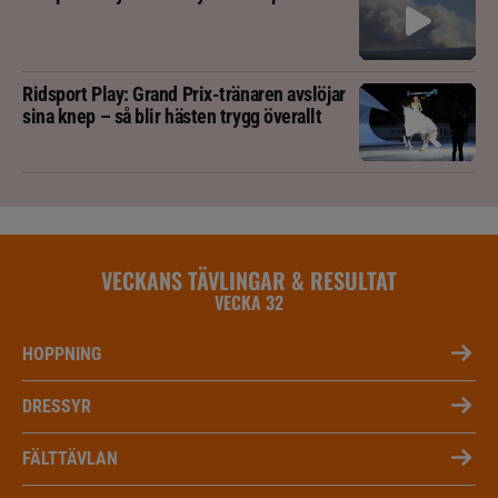
Ridsport Play: Grand Prix-tränaren avslöjar
sina knep – så blir hästen trygg överallt
VECKANS TÄVLINGAR & RESULTAT
VECKA 32
HOPPNING
DRESSYR
FÄLTTÄVLAN