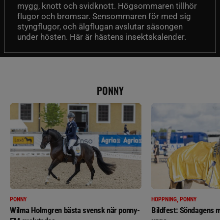
mygg, knott och svidknott. Högsommaren tillhör
flugor och bromsar. Sensommaren för med sig
styngflugor, och älgflugan avslutar säsongen
under hösten. Här är hästens insektskalender.
PONNY
PONNY
HOPPNING, PONNY
Wilma Holmgren bästa svensk när ponny-
Bildfest: Söndagens m