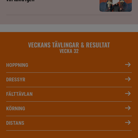
VECKANS TÄVLINGAR & RESULTAT
VECKA 32
HOPPNING
DRESSYR
FÄLTTÄVLAN
KÖRNING
DISTANS