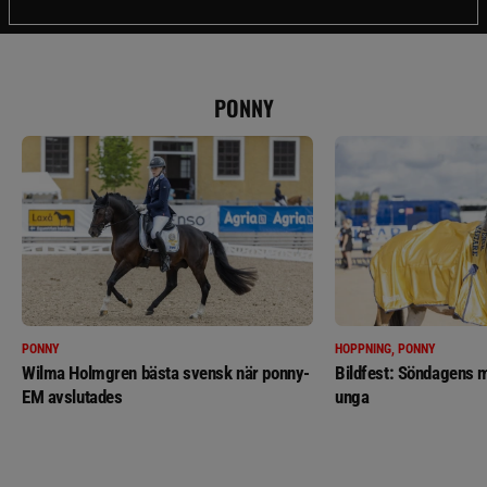
PONNY
PONNY
HOPPNING, PONNY
Wilma Holmgren bästa svensk när ponny-
Bildfest: Söndagens m
EM avslutades
unga