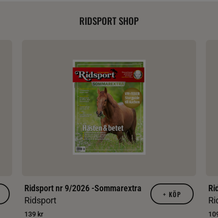
RIDSPORT SHOP
Ridsport nr 9/2026 -Sommarextra
Ri
+
KÖP
Ridsport
Ri
139 kr
109