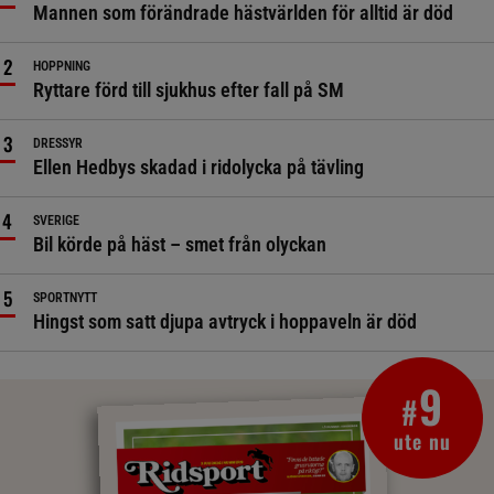
Mannen som förändrade hästvärlden för alltid är död
HOPPNING
Ryttare förd till sjukhus efter fall på SM
DRESSYR
Ellen Hedbys skadad i ridolycka på tävling
SVERIGE
Bil körde på häst – smet från olyckan
SPORTNYTT
Hingst som satt djupa avtryck i hoppaveln är död
9
#
ute nu