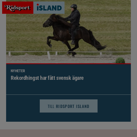
NYHETER
Brett politiskt stöd för förändringar i djursjukvården –
häst kan omfattas
TILL
RIDSPORT ISLAND