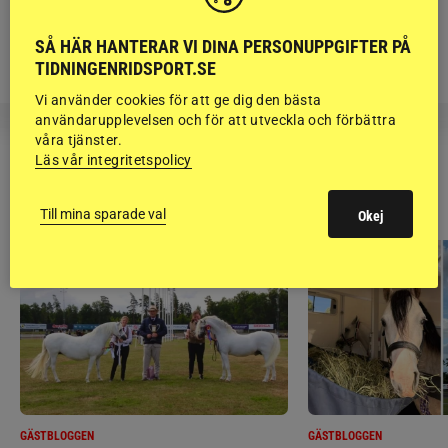
KRÖNIKA
Björn Svensson: ”Finns de hatade
SÅ HÄR HANTERAR VI DINA PERSONUPPGIFTER PÅ
grusrutorna på riktigt?”
TIDNINGENRIDSPORT.SE
Vi använder cookies för att ge dig den bästa
användarupplevelsen och för att utveckla och förbättra
våra tjänster.
Läs vår integritetspolicy
RIDSPORT
BLOGGAR
Till mina sparade val
Okej
GÄSTBLOGGEN
GÄSTBLOGGEN