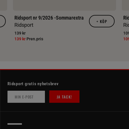
Ridsport nr 9/2026 -Sommarextra
Ri
+
KÖP
Ridsport
Ri
139 kr
109
139 kr
Pren.pris
10
Ridsport gratis nyhetsbrev
JA TACK!