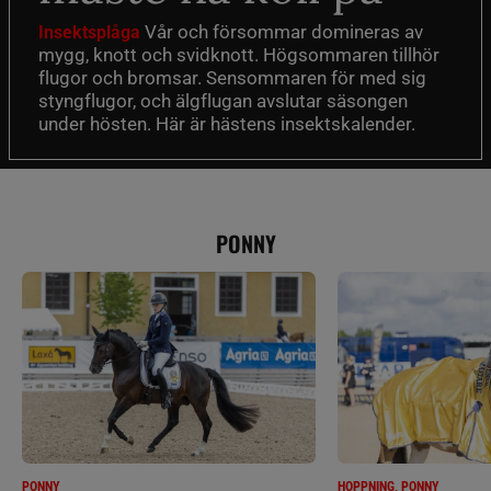
Vår och försommar domineras av
Insektsplåga
mygg, knott och svidknott. Högsommaren tillhör
flugor och bromsar. Sensommaren för med sig
styngflugor, och älgflugan avslutar säsongen
under hösten. Här är hästens insektskalender.
PONNY
PONNY
HOPPNING, PONNY