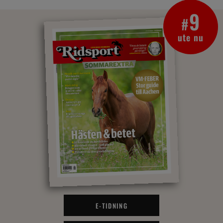
9
#
ute nu
E-TIDNING