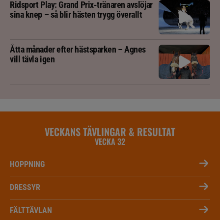
Ridsport Play: Grand Prix-tränaren avslöjar
sina knep – så blir hästen trygg överallt
Åtta månader efter hästsparken – Agnes
vill tävla igen
VECKANS TÄVLINGAR & RESULTAT
VECKA 32
HOPPNING
DRESSYR
FÄLTTÄVLAN