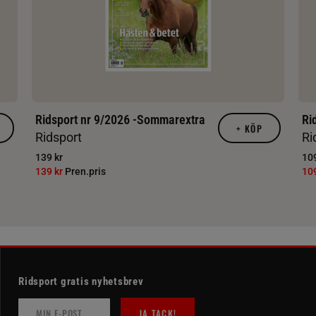
Ridsport nr 9/2026 -Sommarextra
Ri
+
KÖP
Ridsport
Ri
139 kr
109
139 kr
Pren.pris
10
Ridsport gratis nyhetsbrev
JA TACK!