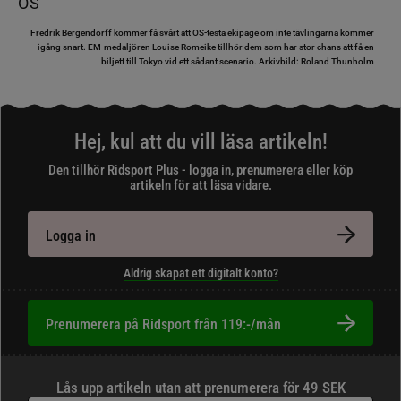
Fredrik Bergendorff kommer få svårt att OS-testa ekipage om inte tävlingarna kommer
igång snart. EM-medaljören Louise Romeike tillhör dem som har stor chans att få en
biljett till Tokyo vid ett sådant scenario.
Arkivbild: Roland Thunholm
Hej, kul att du vill läsa artikeln!
Den tillhör Ridsport Plus - logga in, prenumerera eller köp
artikeln för att läsa vidare.
Logga in
Aldrig skapat ett digitalt konto?
Prenumerera på Ridsport från 119:-/mån