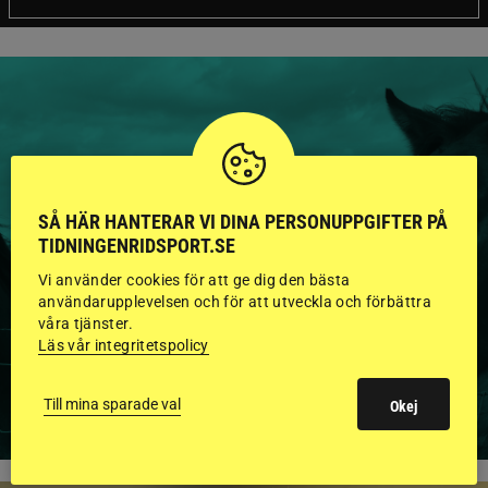
HINGSTAR ONLINE
GODKÄNDA HINGSTAR I
SÅ HÄR HANTERAR VI DINA PERSONUPPGIFTER PÅ
TIDNINGENRIDSPORT.SE
FLERA KATEGORIER MED
Vi använder cookies för att ge dig den bästa
BILDER OCH FAKTA
användarupplevelsen och för att utveckla och förbättra
våra tjänster.
Läs vår integritetspolicy
VISA ALLA HINGSTAR
Till mina sparade val
Okej