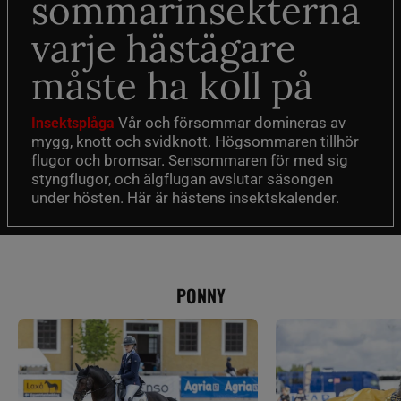
sommarinsekterna
varje hästägare
måste ha koll på
Vår och försommar domineras av
Insektsplåga
mygg, knott och svidknott. Högsommaren tillhör
flugor och bromsar. Sensommaren för med sig
styngflugor, och älgflugan avslutar säsongen
under hösten. Här är hästens insektskalender.
PONNY