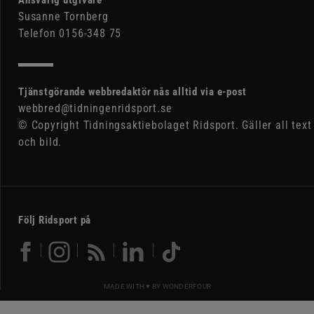
Ansvarig utgivare
Susanne Tornberg
Telefon 0156-348 75
Tjänstgörande webbredaktör nås alltid via e-post
webbred@tidningenridsport.se
© Copyright Tidningsaktiebolaget Ridsport. Gäller all text
och bild.
Följ Ridsport på
MADE WITH ♥ BY
WONDERFOUR