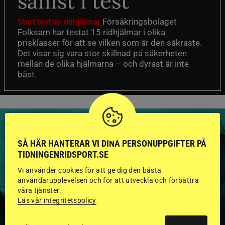
sämst i test
Försäkringsbolaget
Stort test av ridhjälmar
Folksam har testat 15 ridhjälmar i olika
prisklasser för att se vilken som är den säkraste.
Det visar sig vara stor skillnad på säkerheten
mellan de olika hjälmarna – och dyrast är inte
bäst.
SÅ HÄR HANTERAR VI DINA PERSONUPPGIFTER PÅ
TIDNINGENRIDSPORT.SE
HINGSTAR ONLINE
Vi använder cookies för att ge dig den bästa
användarupplevelsen och för att utveckla och förbättra
GODKÄNDA HINGSTAR I
våra tjänster.
FLERA KATEGORIER MED
Läs vår integritetspolicy
BILDER OCH FAKTA