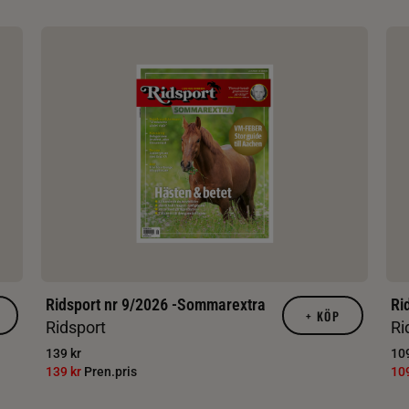
Ridsport nr 9/2026 -Sommarextra
Ri
+
KÖP
Ridsport
Ri
139 kr
109
139 kr
Pren.pris
10