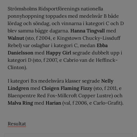
Strömsholms Ridsportförenings nationella
ponnyhoppning toppades med medelsvår B både
lördag och söndag, och vinnarna i kategori C och D
blev samma bägge dagarna.
Hanna Tingvall
med
Walnut
(sto, f 2004, e Kingstown Chucky-Lissduff
Rebel) var oslagbar i kategori C, medan
Ebba
Danielsson
med
Happy Girl
segrade dubbelt upp i
kategori D (sto, f 2007, e Cabrio van de Heffinck-
Clinton).
I kategori B:s medelsvåra klasser segrade
Nelly
Lindgren
med
Cloigen Flaming Fizzy
(sto, f 2011, e
Blaenpentre Red Fox-Millcroft Copper Lustre) och
Malva Ring
med
Harian
(val, f 2006, e Carlo-Grafit).
Resultat