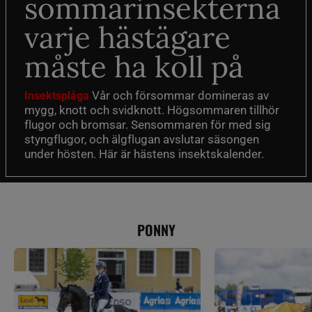
sommarinsekterna
varje hästägare
måste ha koll på
Vår och försommar domineras av
Insektsplåga
mygg, knott och svidknott. Högsommaren tillhör
flugor och bromsar. Sensommaren för med sig
styngflugor, och älgflugan avslutar säsongen
under hösten. Här är hästens insektskalender.
PONNY