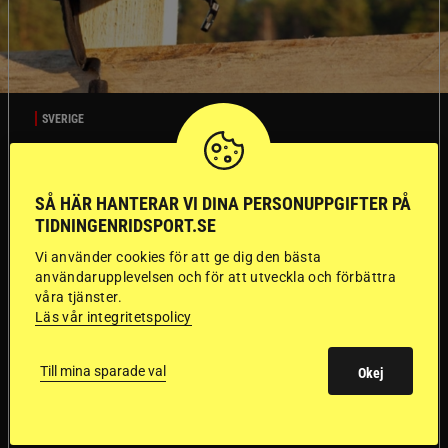
SVERIGE
Dyraste
SÅ HÄR HANTERAR VI DINA PERSONUPPGIFTER PÅ
TIDNINGENRIDSPORT.SE
ridhjälmarna blev
Vi använder cookies för att ge dig den bästa
sämst i test
användarupplevelsen och för att utveckla och förbättra
våra tjänster.
Läs vår integritetspolicy
Försäkringsbolaget
Stort test av ridhjälmar
Folksam har testat 15 ridhjälmar i olika
prisklasser för att se vilken som är den säkraste.
Till mina sparade val
Okej
Det visar sig vara stor skillnad på säkerheten
mellan de olika hjälmarna – och dyrast är inte
bäst.