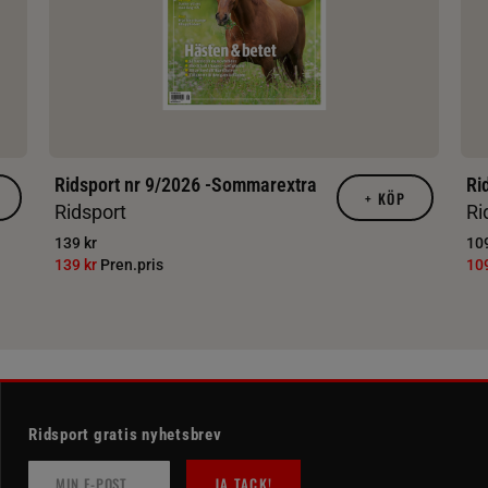
Ridsport nr 9/2026 -Sommarextra
Ri
+
KÖP
Ridsport
Ri
139 kr
109
139 kr
Pren.pris
10
Ridsport gratis nyhetsbrev
JA TACK!