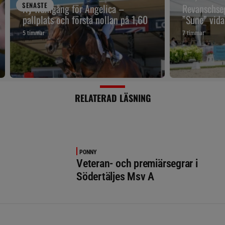
SENAST
E
Ny framgång för Angelica –
Revanschseg
pallplats och första nollan på 1,60
”Sune” vidar
5 timmar
7 timmar
RELATERAD LÄSNING
PONNY
Veteran- och premiärsegrar i
Södertäljes Msv A