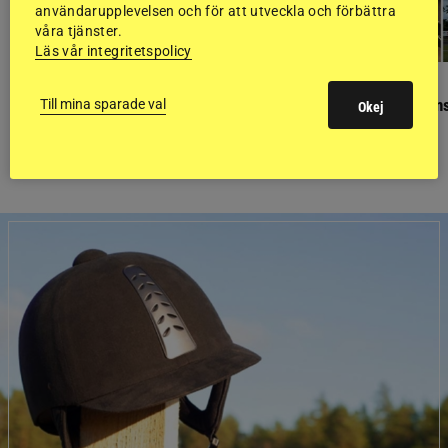
användarupplevelsen och för att utveckla och förbättra
våra tjänster.
Läs vår integritetspolicy
GÄSTBLOGGEN
GÄSTBLOGGEN
Finaldag med jubileumsutställning
Så gick det på helgens
Till mina sparade val
Okej