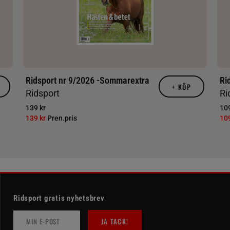
Ridsport nr 9/2026 -Sommarextra
Ri
+
KÖP
Ridsport
Ri
139 kr
109
139 kr
Pren.pris
10
Ridsport gratis nyhetsbrev
JA TACK!