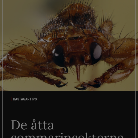
HÄSTÄGARTIPS
De åtta
sommarinsekterna