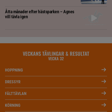
Åtta månader efter hästsparken – Agnes
vill tävla igen
VECKANS TÄVLINGAR & RESULTAT
VECKA 32
HOPPNING
DRESSYR
FÄLTTÄVLAN
KÖRNING