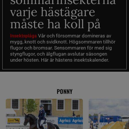
varje hästägare
måste ha koll på
Vår och försommar domineras av
Insektsplåga
mygg, knott och svidknott. Högsommaren tillhör
flugor och bromsar. Sensommaren för med sig
styngflugor, och älgflugan avslutar säsongen
under hösten. Här är hästens insektskalender.
PONNY