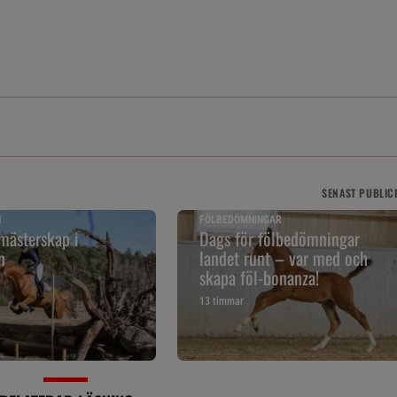
SENAST
PUBLIC
N
FÖLBEDÖMNINGAR
mästerskap i
Dags för fölbedömningar
n
landet runt – var med och
skapa föl-bonanza!
13 timmar