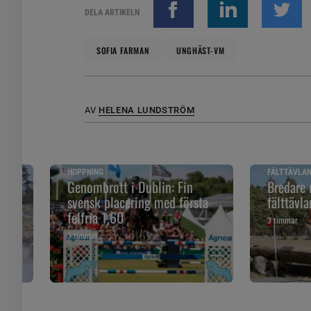
DELA ARTIKELN
SOFIA FARMAN
UNGHÄST-VM
AV
HELENA LUNDSTRÖM
HOPPNING
FÄLTTÄVLA
Genombrott i Dublin: Fin
Bredare 
er
svensk placering med första
fälttävla
felfria 1,60
3 timmar
3 timmar