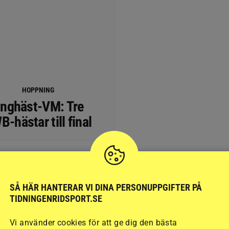
HOPPNING
nghäst-VM: Tre
-hästar till final
SÅ HÄR HANTERAR VI DINA PERSONUPPGIFTER PÅ
lue-Contender, uppf Ingrid Ragnarsson, äg Team
TIDNINGENRIDSPORT.SE
erts
Vi använder cookies för att ge dig den bästa