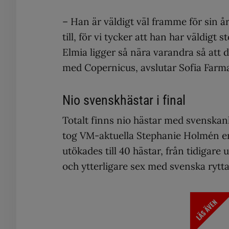
– Han är väldigt väl framme för sin å
till, för vi tycker att han har väldigt
Elmia ligger så nära varandra så att d
med Copernicus, avslutar Sofia Farm
Nio svenskhästar i final
Totalt finns nio hästar med svenska
tog VM-aktuella Stephanie Holmén en a
utökades till 40 hästar, från tidigare
och ytterligare sex med svenska rytt
LÄS ÄVEN