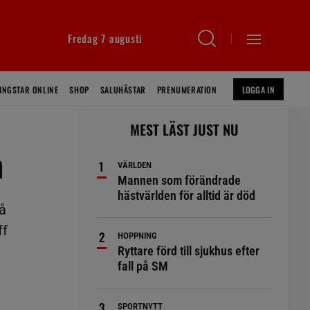
Fredag 7 augusti
INGSTAR ONLINE
SHOP
SALUHÄSTAR
PRENUMERATION
LOGGA IN
MEST LÄST JUST NU
n
VÄRLDEN
Mannen som förändrade
hästvärlden för alltid är död
å
ff
HOPPNING
Ryttare förd till sjukhus efter
fall på SM
SPORTNYTT