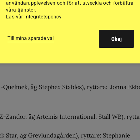
användarupplevelsen och för att utveckla och förbättra
våra tjänster.
 uppf och äg Gustaf Johansson), ryttare: Victoria
Läs vår integritetspolicy
uppf Peter Lindgren, äg Farman Showjumpers/Royn
Till mina sparade val
Okej
n-Quelmek, äg Stephex Stables), ryttare: Jonna Ekb
Z-Zandor, äg Artemis International, Stall WB), rytta
k Star, äg Grevlundagården), ryttare: Stephanie