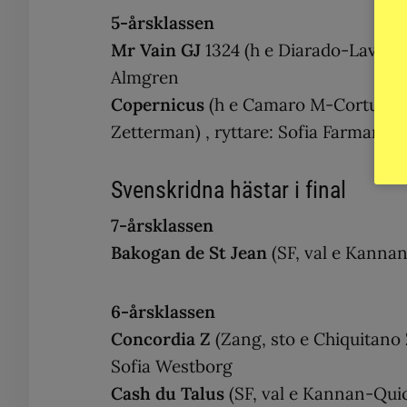
5-årsklassen
Mr Vain GJ
1324 (h e Diarado-Lavirco,
Almgren
Copernicus
(h e Camaro M-Cortus, 
Zetterman) , ryttare: Sofia Farman
Svenskridna hästar i final
7-årsklassen
Bakogan de St Jean
(SF, val e Kanna
6-årsklassen
Concordia Z
(Zang, sto e Chiquitano 
Sofia Westborg
Cash du Talus
(SF, val e Kannan-Quic