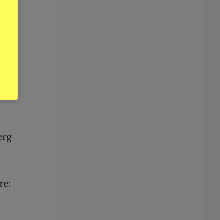
e
erg
re: