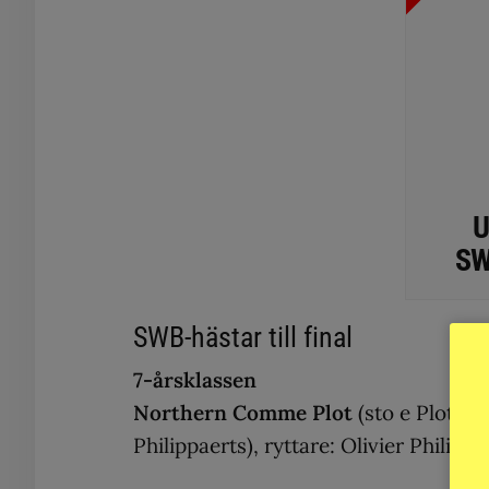
U
SWB
SWB-hästar till final
7-årsklassen
Northern Comme Plot
(sto e Plot B
Philippaerts), ryttare: Olivier Philippa