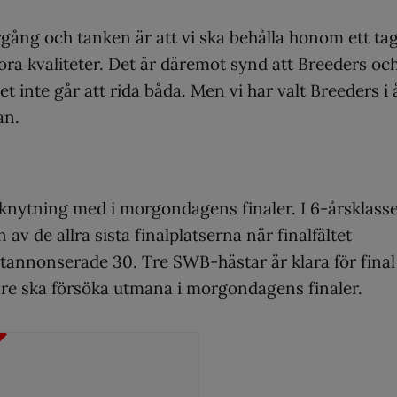
rgång och tanken är att vi ska behålla honom ett ta
 stora kvaliteter. Det är däremot synd att Breeders oc
et inte går att rida båda. Men vi har valt Breeders i 
an.
nknytning med i morgondagens finaler. I 6-årsklass
v de allra sista finalplatserna när finalfältet
 utannonserade 30. Tre SWB-hästar är klara för final
are ska försöka utmana i morgondagens finaler.