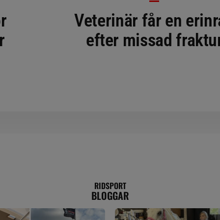
r
Veterinär får en erin
r
efter missad fraktu
RIDSPORT
BLOGGAR