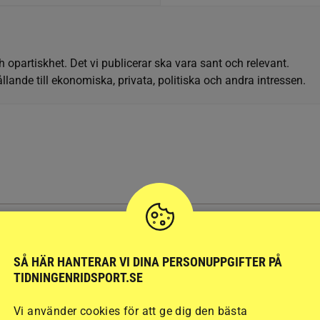
h opartiskhet. Det vi publicerar ska vara sant och relevant.
llande till ekonomiska, privata, politiska och andra intressen.
SÅ HÄR HANTERAR VI DINA PERSONUPPGIFTER PÅ
TIDNINGENRIDSPORT.SE
SENAST
PUBLIC
AVELSNYHETER
Vi använder cookies för att ge dig den bästa
k kan rapportera
Therese tog täten bland