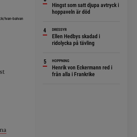
Hingst som satt djupa avtryck i
hoppaveln är död
ck/Ivan-balvan
DRESSYR
Ellen Hedbys skadad i
ridolycka på tävling
HOPPNING
Henrik von Eckermann red i
st
från alla i Frankrike
rna