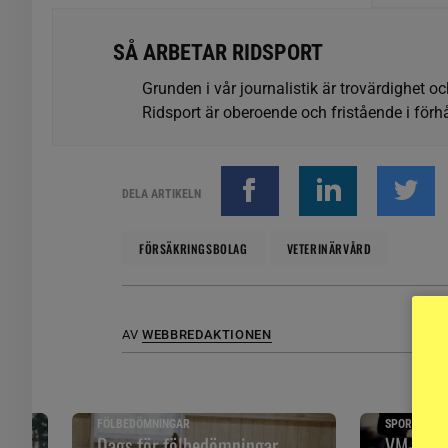
SÅ ARBETAR RIDSPORT
Grunden i vår journalistik är trovärdighet oc
Ridsport är oberoende och fristående i förhå
DELA ARTIKELN
FÖRSÄKRINGSBOLAG
VETERINÄRVÅRD
AV
WEBBREDAKTIONEN
FÖLBEDÖMNINGAR
SPORTNYTT
 och
Dags för fölbedömningar
VM-publi