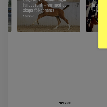
landet runt – var med och
brott mo
skapa föl-bonanza!
12 timmar
9 timmar
SVERIGE