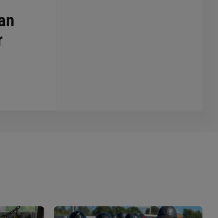
ran
r