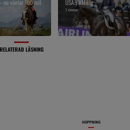
 – nu väntar 100 mil
USA:s VM-lag
7 timmar
RELATERAD LÄSNING
HOPPNING