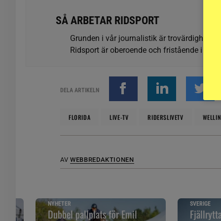
SÅ ARBETAR RIDSPORT
Grunden i vår journalistik är trovärdighet oc
Ridsport är oberoende och fristående i förhå
DELA ARTIKELN
FLORIDA
LIVE-TV
RIDERSLIVETV
WELLI
AV
WEBBREDAKTIONEN
NYHETER
SVERIGE
Dubbel pallplats för Emil
Fjällrytt