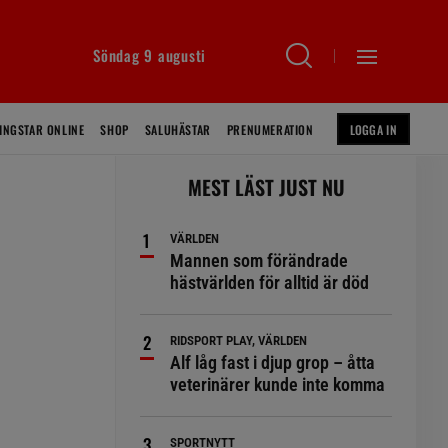
Söndag 9 augusti
INGSTAR ONLINE
SHOP
SALUHÄSTAR
PRENUMERATION
LOGGA IN
MEST LÄST JUST NU
VÄRLDEN
Mannen som förändrade
hästvärlden för alltid är död
RIDSPORT PLAY, VÄRLDEN
Alf låg fast i djup grop – åtta
veterinärer kunde inte komma
SPORTNYTT