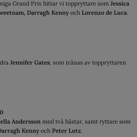
järniga Grand Prix hittar vi toppryttare som
Jessica
Sweetnam, Darragh Kenny
och
Lorenzo de Luca
.
ndra
Jennifer Gates
, som tränas av toppryttaren
50
ella Andersson
med två hästar, samt ryttare som
 Darragh Kenny
och
Peter Lutz
.