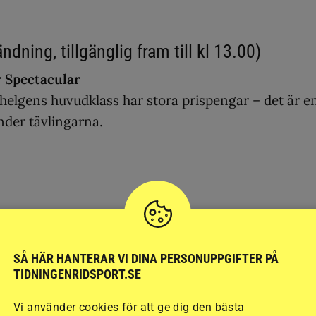
dning, tillgänglig fram till kl 13.00)
 Spectacular
helgens huvudklass har stora prispengar – det är e
nder tävlingarna.
x
kans U25-GP. Både brittiska stjärnskottet
Jessica
ill start.
SÅ HÄR HANTERAR VI DINA PERSONUPPGIFTER PÅ
TIDNINGENRIDSPORT.SE
Vi använder cookies för att ge dig den bästa