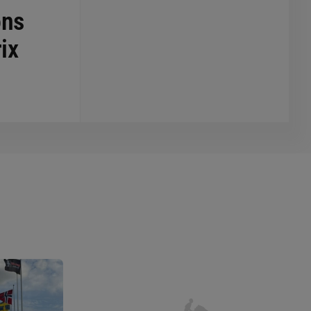
ons
ix