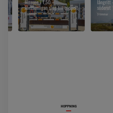
Jönsson i 1,50 –
långritt
Jönssonligan slog till trippelt
söderut
3 timmar
3 timmar
HOPPNING