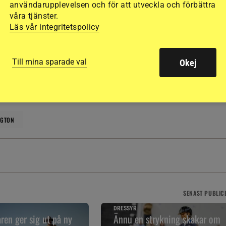
användarupplevelsen och för att utveckla och förbättra
våra tjänster.
Läs vår integritetspolicy
h opartiskhet. Det vi publicerar ska vara sant och relevant.
llande till ekonomiska, privata, politiska och andra intressen.
Till mina sparade val
Okej
NGTON
SENAST
PUBLIC
DRESSYR
aren ger sig ut på ny
Ännu en strykning skakar om