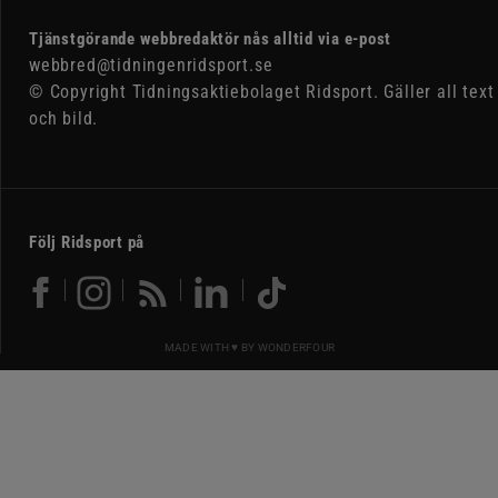
Tjänstgörande webbredaktör nås alltid via e-post
webbred@tidningenridsport.se
© Copyright Tidningsaktiebolaget Ridsport. Gäller all text
och bild.
Följ Ridsport på
MADE WITH ♥ BY
WONDERFOUR