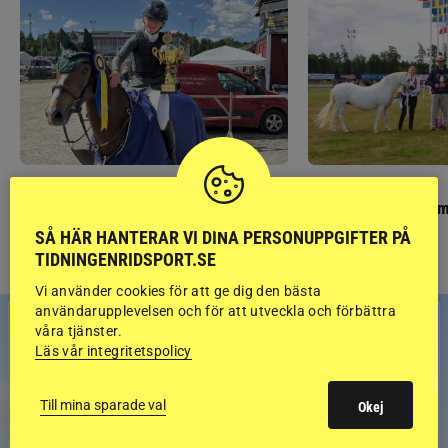
PONNYPAPPAN
GÄSTBLOGGEN
Ponnypappan: Kärlek från första gnägget
Finaldag med jubileum
SÅ HÄR HANTERAR VI DINA PERSONUPPGIFTER PÅ
TIDNINGENRIDSPORT.SE
Vi använder cookies för att ge dig den bästa
användarupplevelsen och för att utveckla och förbättra
våra tjänster.
Läs vår integritetspolicy
Till mina sparade val
Okej