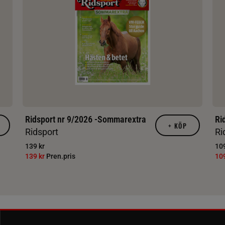
Ridsport nr 9/2026 -Sommarextra
Ri
+
KÖP
Ridsport
Ri
139 kr
109
139 kr
Pren.pris
10