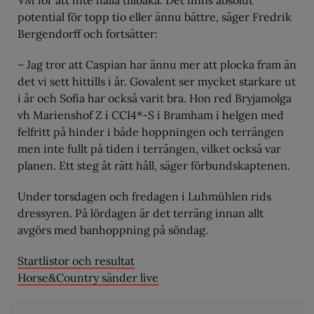
VM för att inte hålla tillbaka. Det finns absolut
potential för topp tio eller ännu bättre, säger Fredrik
Bergendorff och fortsätter:
– Jag tror att Caspian har ännu mer att plocka fram än
det vi sett hittills i år. Govalent ser mycket starkare ut
i år och Sofia har också varit bra. Hon red Bryjamolga
vh Marienshof Z i CCI4*-S i Bramham i helgen med
felfritt på hinder i både hoppningen och terrängen
men inte fullt på tiden i terrängen, vilket också var
planen. Ett steg åt rätt håll, säger förbundskaptenen.
Under torsdagen och fredagen i Luhmühlen rids
dressyren. På lördagen är det terräng innan allt
avgörs med banhoppning på söndag.
Startlistor och resultat
Horse&Country sänder live