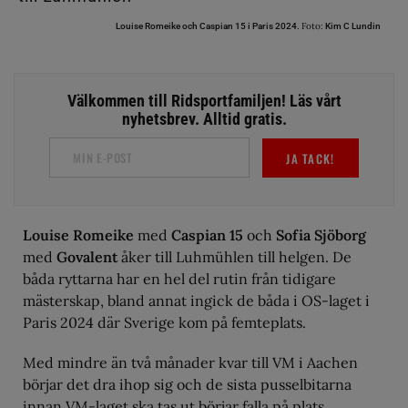
Foto:
Louise Romeike och Caspian 15 i Paris 2024.
Kim C Lundin
Välkommen till Ridsportfamiljen! Läs vårt
nyhetsbrev. Alltid gratis.
JA TACK!
Louise Romeike
med
Caspian 15
och
Sofia Sjöborg
med
Govalent
åker till Luhmühlen till helgen. De
båda ryttarna har en hel del rutin från tidigare
mästerskap, bland annat ingick de båda i OS-laget i
Paris 2024 där Sverige kom på femteplats.
Med mindre än två månader kvar till VM i Aachen
börjar det dra ihop sig och de sista pusselbitarna
innan VM-laget ska tas ut börjar falla på plats.