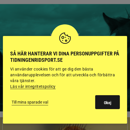
HINGSTAR ONLINE
GODKÄNDA HINGSTAR I
SÅ HÄR HANTERAR VI DINA PERSONUPPGIFTER PÅ
FLERA KATEGORIER MED
TIDNINGENRIDSPORT.SE
BILDER OCH FAKTA
Vi använder cookies för att ge dig den bästa
användarupplevelsen och för att utveckla och förbättra
våra tjänster.
Läs vår integritetspolicy
VISA ALLA HINGSTAR
Till mina sparade val
Okej