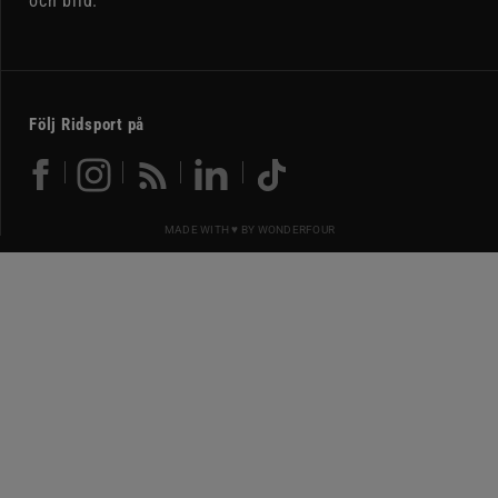
och bild.
Följ Ridsport på
MADE WITH ♥ BY
WONDERFOUR