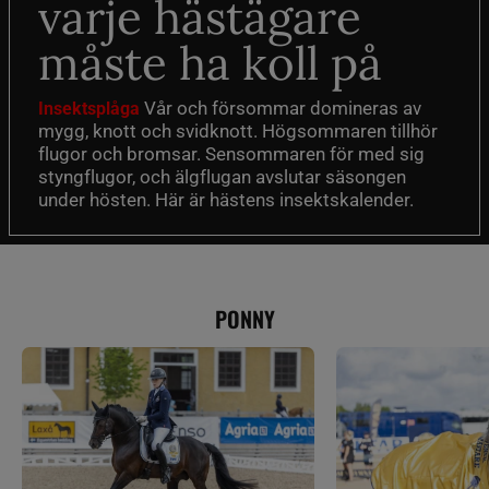
varje hästägare
måste ha koll på
Vår och försommar domineras av
Insektsplåga
mygg, knott och svidknott. Högsommaren tillhör
flugor och bromsar. Sensommaren för med sig
styngflugor, och älgflugan avslutar säsongen
under hösten. Här är hästens insektskalender.
PONNY