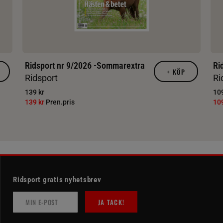
Ridsport nr 9/2026 -Sommarextra
Ri
+
KÖP
Ridsport
Ri
139 kr
109
139 kr
Pren.pris
10
Ridsport gratis nyhetsbrev
JA TACK!