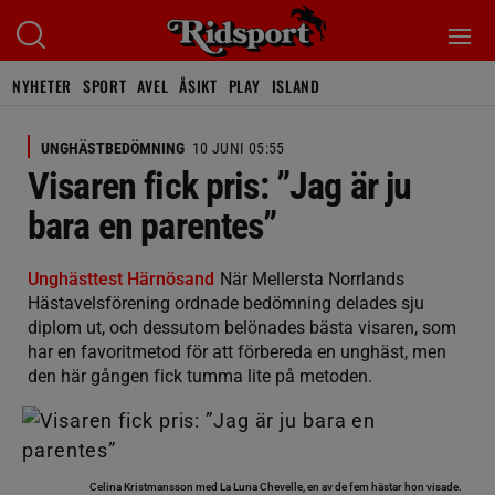
NYHETER
SPORT
AVEL
ÅSIKT
PLAY
ISLAND
UNGHÄSTBEDÖMNING
10 JUNI 05:55
Visaren fick pris: ”Jag är ju
bara en parentes”
Unghästtest Härnösand
När Mellersta Norrlands
Hästavelsförening ordnade bedömning delades sju
diplom ut, och dessutom belönades bästa visaren, som
har en favoritmetod för att förbereda en unghäst, men
den här gången fick tumma lite på metoden.
Celina Kristmansson med La Luna Chevelle, en av de fem hästar hon visade.