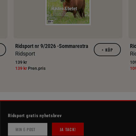
Ridsport nr 9/2026 -Sommarextra
Ri
+
KÖP
Ridsport
Ri
139 kr
109
139 kr
Pren.pris
10
Ridsport gratis nyhetsbrev
JA TACK!