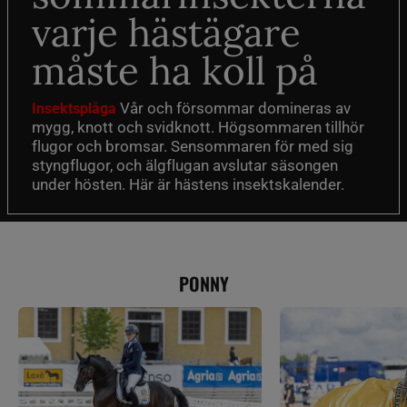
varje hästägare
måste ha koll på
Vår och försommar domineras av
Insektsplåga
mygg, knott och svidknott. Högsommaren tillhör
flugor och bromsar. Sensommaren för med sig
styngflugor, och älgflugan avslutar säsongen
under hösten. Här är hästens insektskalender.
PONNY