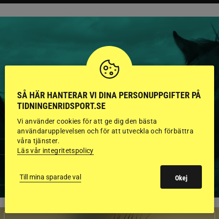
HINGSTAR ONLINE
GODKÄNDA HINGSTAR I
SÅ HÄR HANTERAR VI DINA PERSONUPPGIFTER PÅ
FLERA KATEGORIER MED
TIDNINGENRIDSPORT.SE
Vi använder cookies för att ge dig den bästa
BILDER OCH FAKTA
användarupplevelsen och för att utveckla och förbättra
våra tjänster.
Läs vår integritetspolicy
VISA ALLA HINGSTAR
Till mina sparade val
Okej