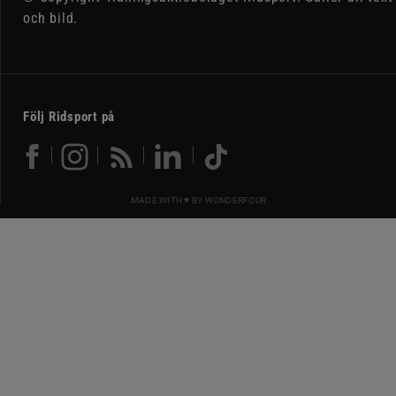
och bild.
Följ Ridsport på
MADE WITH ♥ BY
WONDERFOUR