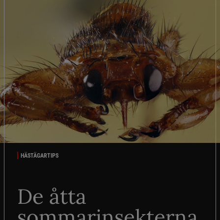
HÄSTÄGARTIPS
De åtta
sommarinsekterna