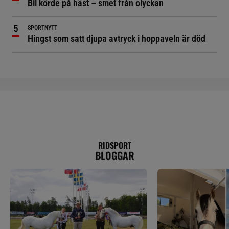
Bil körde på häst – smet från olyckan
SPORTNYTT
Hingst som satt djupa avtryck i hoppaveln är död
RIDSPORT
BLOGGAR