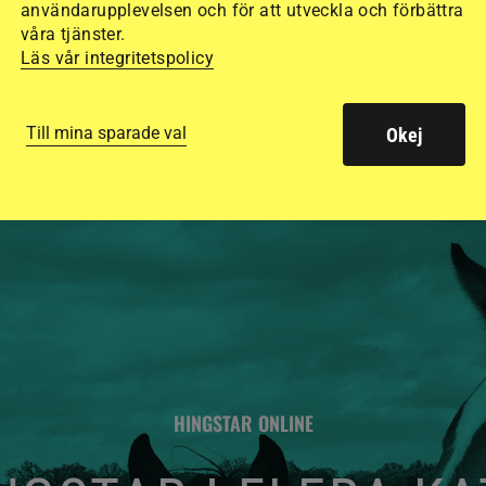
användarupplevelsen och för att utveckla och förbättra
säkraste. Det visar
våra tjänster.
Läs vår integritetspolicy
de olika hjälmarna –
Till mina sparade val
Okej
HINGSTAR ONLINE