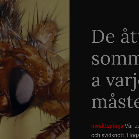
De åt
somm
a var
måste
Insektsplåga
Vår o
och svidknott. Hög