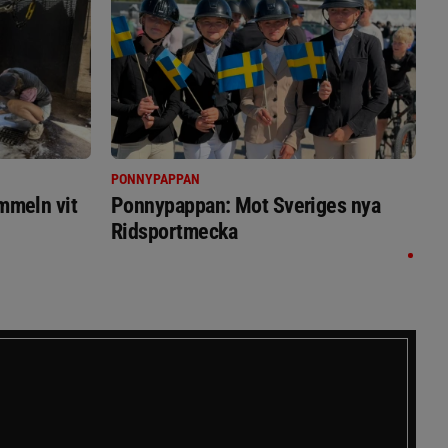
PONNYPAPPAN
immeln vit
Ponnypappan: Mot Sveriges nya
Ridsportmecka