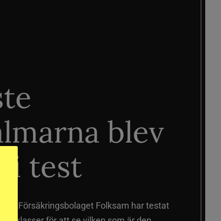
ste
älmarna blev
 i test
älmar
Försäkringsbolaget Folksam har testat
a prisklasser för att se vilken som är den