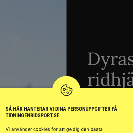
Dyra
ridhj
sämst
SÅ HÄR HANTERAR VI DINA PERSONUPPGIFTER PÅ
TIDNINGENRIDSPORT.SE
Stort test av ridhj
Vi använder cookies för att ge dig den bästa
15 ridhjälmar i olik