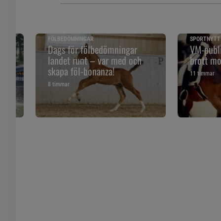
FÖLBEDÖMNINGAR
SPORTNYTT
 och
Dags för fölbedömningar
VM-publi
landet runt – var med och
brott mo
skapa föl-bonanza!
11 timmar
8 timmar