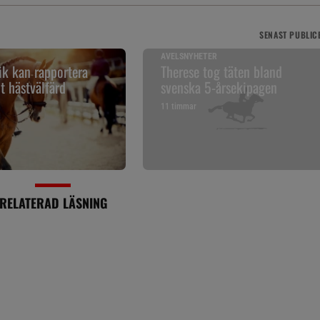
SENAST
PUBLIC
AVELSNYHETER
k kan rapportera
Therese tog täten bland
t hästvälfärd
svenska 5-årsekipagen
11 timmar
RELATERAD LÄSNING