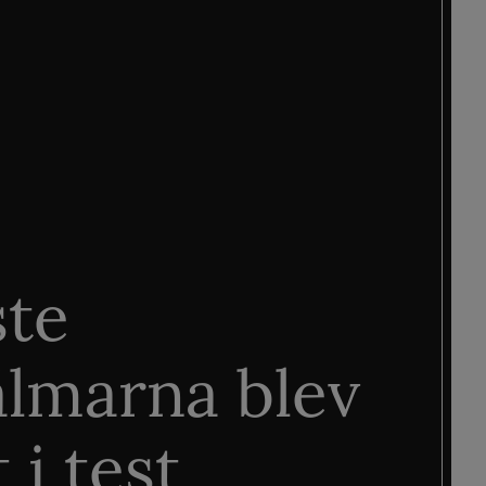
ste
älmarna blev
 i test