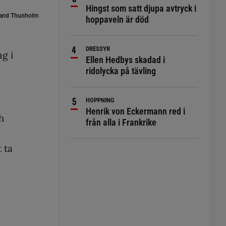
Hingst som satt djupa avtryck i
and Thunholm
hoppaveln är död
DRESSYR
ng i
Ellen Hedbys skadad i
ridolycka på tävling
HOPPNING
Henrik von Eckermann red i
h
från alla i Frankrike
 ta