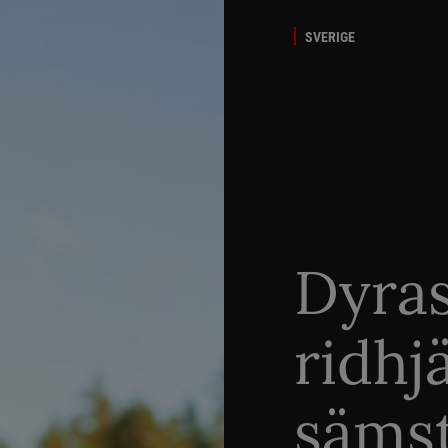
SVERIGE
Dyra
ridhj
sämst