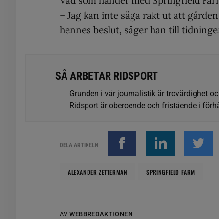
Vad som händer med Springfield Farm
– Jag kan inte säga rakt ut att gård
hennes beslut, säger han till tidninge
SÅ ARBETAR RIDSPORT
Grunden i vår journalistik är trovärdighet oc
Ridsport är oberoende och fristående i förhå
DELA ARTIKELN
ALEXANDER ZETTERMAN
SPRINGFIELD FARM
AV
WEBBREDAKTIONEN