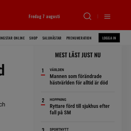
Fredag 7 augusti
INGSTAR ONLINE
SHOP
SALUHÄSTAR
PRENUMERATION
LOGGA IN
MEST LÄST JUST NU
d
VÄRLDEN
Mannen som förändrade
hästvärlden för alltid är död
HOPPNING
ch
Ryttare förd till sjukhus efter
fall på SM
SPORTNYTT