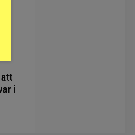
 att
ar i