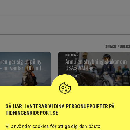
SENAST
PUBLIC
DRESSYR
aren ger sig ut på ny
Ännu en strykning skakar om
 – nu väntar 100 mil
USA:s VM-lag
6 timmar
SÅ HÄR HANTERAR VI DINA PERSONUPPGIFTER PÅ
TIDNINGENRIDSPORT.SE
RELATERAD LÄSNING
Vi använder cookies för att ge dig den bästa