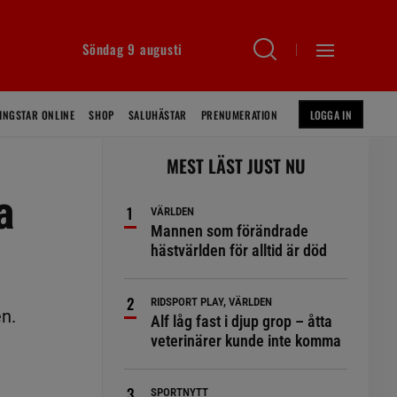
Söndag 9 augusti
INGSTAR ONLINE
SHOP
SALUHÄSTAR
PRENUMERATION
LOGGA IN
MEST LÄST JUST NU
a
VÄRLDEN
Mannen som förändrade
hästvärlden för alltid är död
RIDSPORT PLAY, VÄRLDEN
en.
Alf låg fast i djup grop – åtta
veterinärer kunde inte komma
SPORTNYTT