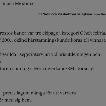
Ida Selin och Mesterix var oslagbara.
Foto:
Rol
ostos banor var tre ekipage i kategori C helt felfria
 f 2001, okänd härstamning) kunde koras till vinnare
säger Ida i segerintervjun vid prisutdelningen och
a.
ttaren som tog silver i inverkans-SM i torsdags.
– precis lagom många för att vardera
ör med sig hem.