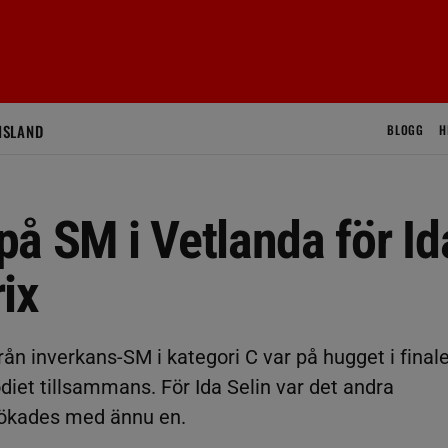
ISLAND
BLOGG
H
å SM i Vetlanda för Id
ix
från inverkans-SM i kategori C var på hugget i final
diet tillsammans. För Ida Selin var det andra
tökades med ännu en.