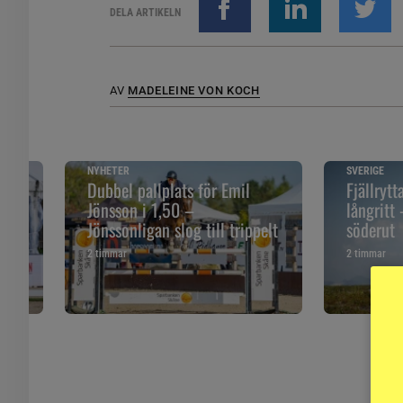
DELA ARTIKELN
AV
MADELEINE VON KOCH
NYHETER
SVERIGE
Dubbel pallplats för Emil
Fjällrytt
Jönsson i 1,50 –
långritt
Jönssonligan slog till trippelt
söderut
2 timmar
2 timmar