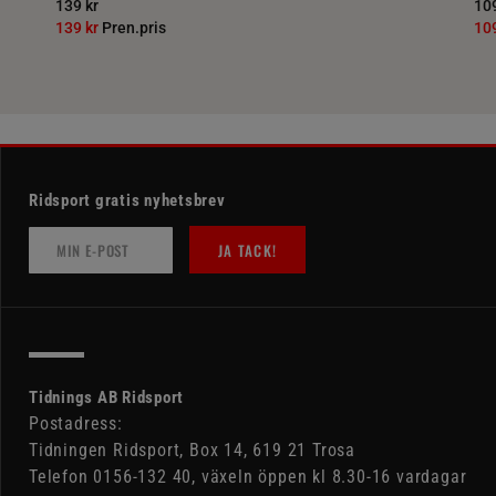
139 kr
109
139 kr
Pren.pris
10
Ridsport gratis nyhetsbrev
JA TACK!
Tidnings AB Ridsport
Postadress:
Tidningen Ridsport, Box 14, 619 21 Trosa
Telefon 0156-132 40, växeln öppen kl 8.30-16 vardagar