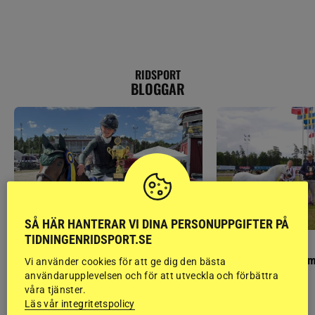
RIDSPORT
BLOGGAR
SÅ HÄR HANTERAR VI DINA PERSONUPPGIFTER PÅ
TIDNINGENRIDSPORT.SE
PONNYPAPPAN
GÄSTBLOGGEN
Ponnypappan: Kärlek från första gnägget
Finaldag med jubileum
Vi använder cookies för att ge dig den bästa
användarupplevelsen och för att utveckla och förbättra
våra tjänster.
Läs vår integritetspolicy