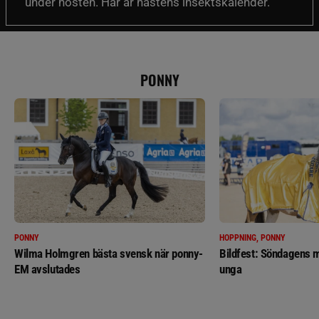
under hösten. Här är hästens insektskalender.
PONNY
PONNY
HOPPNING, PONNY
Wilma Holmgren bästa svensk när ponny-
Bildfest: Söndagens m
EM avslutades
unga