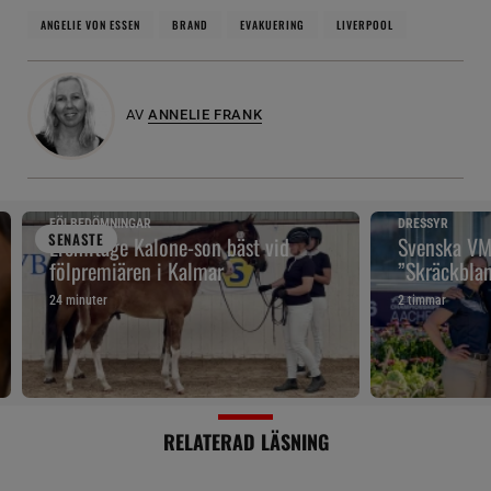
ANGELIE VON ESSEN
BRAND
EVAKUERING
LIVERPOOL
AV
ANNELIE FRANK
FÖLBEDÖMNINGAR
DRESSYR
SENAST
E
Eremitage Kalone-son bäst vid
Svenska VM-
fölpremiären i Kalmar
”Skräckblan
24 minuter
2 timmar
RELATERAD LÄSNING