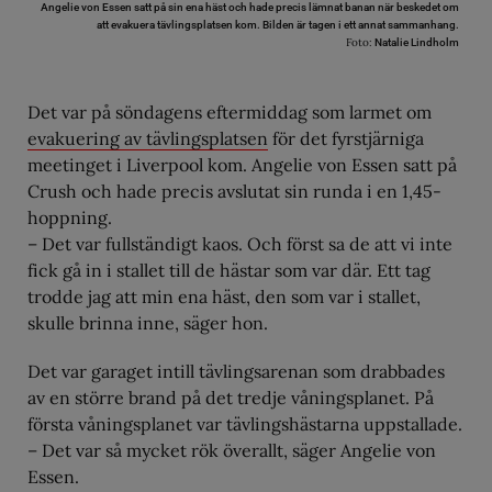
Angelie von Essen satt på sin ena häst och hade precis lämnat banan när beskedet om
att evakuera tävlingsplatsen kom. Bilden är tagen i ett annat sammanhang.
Foto:
Natalie Lindholm
Det var på söndagens eftermiddag som larmet om
evakuering av tävlingsplatsen
för det fyrstjärniga
meetinget i Liverpool kom. Angelie von Essen satt på
Crush och hade precis avslutat sin runda i en 1,45-
hoppning.
– Det var fullständigt kaos. Och först sa de att vi inte
fick gå in i stallet till de hästar som var där. Ett tag
trodde jag att min ena häst, den som var i stallet,
skulle brinna inne, säger hon.
Det var garaget intill tävlingsarenan som drabbades
av en större brand på det tredje våningsplanet. På
första våningsplanet var tävlingshästarna uppstallade.
– Det var så mycket rök överallt, säger Angelie von
Essen.