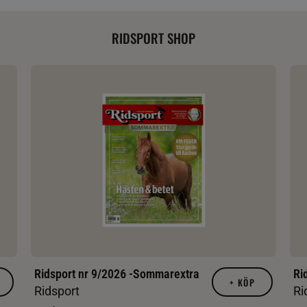
RIDSPORT SHOP
Ridsport nr 9/2026 -Sommarextra
Ri
+
KÖP
Ridsport
Ri