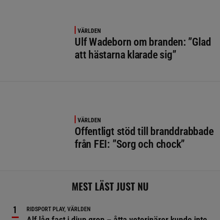
VÄRLDEN
Ulf Wadeborn om branden: ”Glad
att hästarna klarade sig”
VÄRLDEN
Offentligt stöd till branddrabbade
från FEI: ”Sorg och chock”
MEST LÄST JUST NU
RIDSPORT PLAY, VÄRLDEN
Alf låg fast i djup grop – åtta veterinärer kunde inte