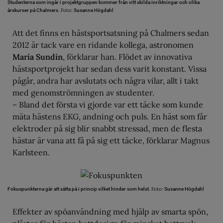
Studenterna som ingår i projektgruppen kommer från vitt skilda inriktningar och olika
Foto:
årskurser på Chalmers.
Susanne Högdahl
Att det finns en hästsportsatsning på Chalmers sedan
2012 är tack vare en ridande kollega, astronomen
Maria Sundin
, förklarar han. Flödet av innovativa
hästsportprojekt har sedan dess varit konstant. Vissa
pågår, andra har avslutats och några vilar, allt i takt
med genomströmningen av studenter.
– Bland det första vi gjorde var ett täcke som kunde
mäta hästens EKG, andning och puls. En häst som får
elektroder på sig blir snabbt stressad, men de flesta
hästar är vana att få på sig ett täcke, förklarar Magnus
Karlsteen.
Foto:
Fokuspunkterna går att sätta på i princip vilket hinder som helst.
Susanne Högdahl
Effekter av spöanvändning med hjälp av smarta spön,