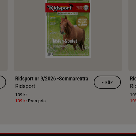
Ridsport nr 9/2026 -Sommarextra
Ri
+
KÖP
Ridsport
Ri
139 kr
109
139 kr
Pren.pris
10