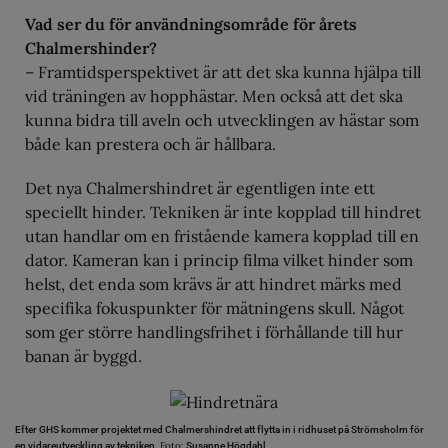
Vad ser du för användningsområde för årets
Chalmershinder?
– Framtidsperspektivet är att det ska kunna hjälpa till
vid träningen av hopphästar. Men också att det ska
kunna bidra till aveln och utvecklingen av hästar som
både kan prestera och är hållbara.
Det nya Chalmershindret är egentligen inte ett
speciellt hinder. Tekniken är inte kopplad till hindret
utan handlar om en fristående kamera kopplad till en
dator. Kameran kan i princip filma vilket hinder som
helst, det enda som krävs är att hindret märks med
specifika fokuspunkter för mätningens skull. Något
som ger större handlingsfrihet i förhållande till hur
banan är byggd.
Efter GHS kommer projektet med Chalmershindret att flytta in i ridhuset på Strömsholm för
Foto:
en vidareutveckling av tekniken.
Susanne Högdahl