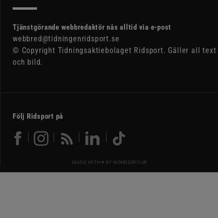
Tjänstgörande webbredaktör nås alltid via e-post
webbred@tidningenridsport.se
© Copyright Tidningsaktiebolaget Ridsport. Gäller all text
och bild.
Följ Ridsport på
MADE WITH ♥ BY
WONDERFOUR