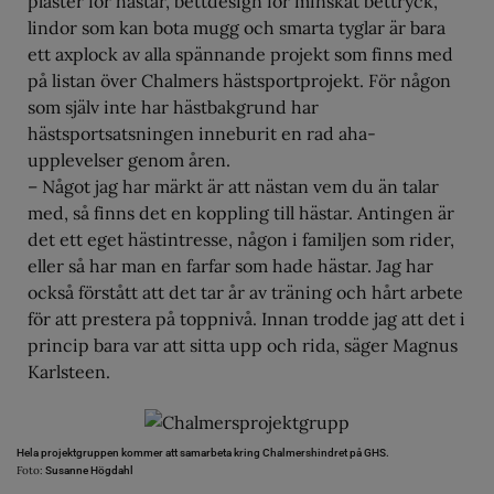
plåster för hästar, bettdesign för minskat bettryck,
lindor som kan bota mugg och smarta tyglar är bara
ett axplock av alla spännande projekt som finns med
på listan över Chalmers hästsportprojekt. För någon
som själv inte har hästbakgrund har
hästsportsatsningen inneburit en rad aha-
upplevelser genom åren.
– Något jag har märkt är att nästan vem du än talar
med, så finns det en koppling till hästar. Antingen är
det ett eget hästintresse, någon i familjen som rider,
eller så har man en farfar som hade hästar. Jag har
också förstått att det tar år av träning och hårt arbete
för att prestera på toppnivå. Innan trodde jag att det i
princip bara var att sitta upp och rida, säger Magnus
Karlsteen.
Hela projektgruppen kommer att samarbeta kring Chalmershindret på GHS.
Foto:
Susanne Högdahl