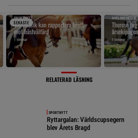
SPORTNYTT
AVELSNYHETER
SENAST
E
VM-publik kan rapportera brott
Therese tog
mot hästvälfärd
årsekipage
1 timmar
1 timmar
RELATERAD LÄSNING
SPORTNYTT
Ryttargalan: Världscupsegern
blev Årets Bragd